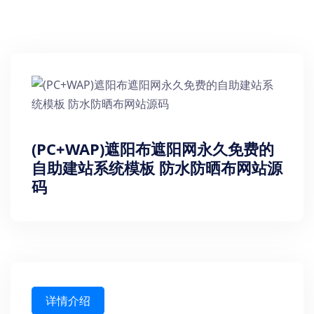
(PC+WAP)遮阳布遮阳网永久免费的
自助建站系统模板 防水防晒布网站源
码
详情介绍