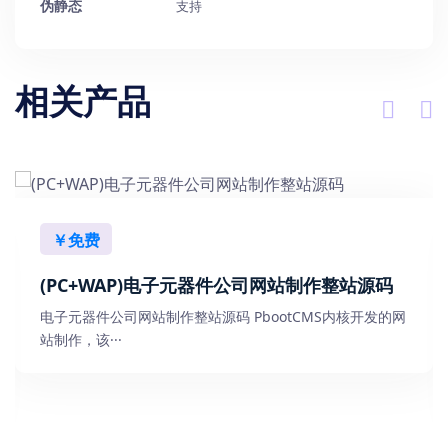
伪静态
支持
相关产品
￥免费
(PC+WAP)电子元器件公司网站制作整站源码
电子元器件公司网站制作整站源码 PbootCMS内核开发的网
站制作，该···