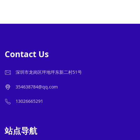
Contact Us
深圳市龙岗区坪地坪东新二村51号
354638784@qq.com
13026665291
站点导航