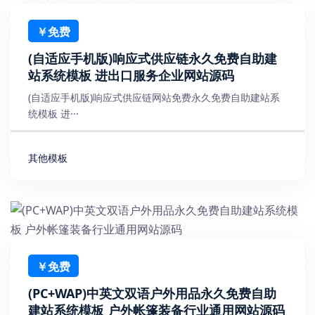
￥免费
(自适应手机版)响应式供应链永久免费自助建
站系统模板 进出口服务企业网站源码
(自适应手机版)响应式供应链网站免费永久免费自助建站系
统模板 进···
其他模板
￥免费
(PC+WAP)中英文双语户外用品永久免费自助
建站系统模板 户外帐篷装备行业通用网站源码