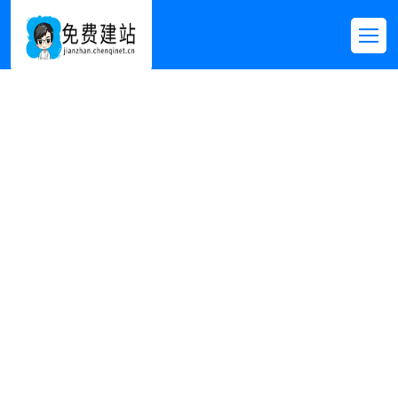
永久免费的自助建
站系统
+整站模板
首页
>>
免费模板
>>
其他模板
免费建站