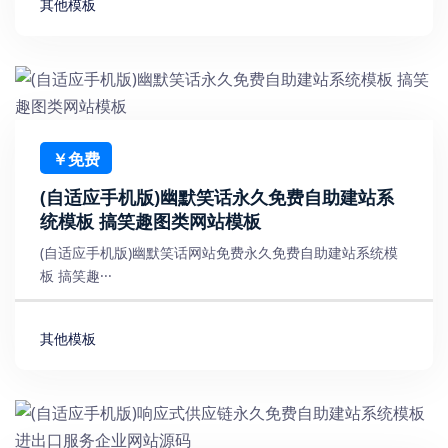
其他模板
￥免费
(自适应手机版)幽默笑话永久免费自助建站系
统模板 搞笑趣图类网站模板
(自适应手机版)幽默笑话网站免费永久免费自助建站系统模
板 搞笑趣···
其他模板