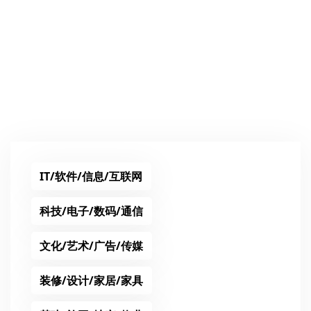
IT/软件/信息/互联网
科技/电子/数码/通信
文化/艺术/广告/传媒
装修/设计/家居/家具