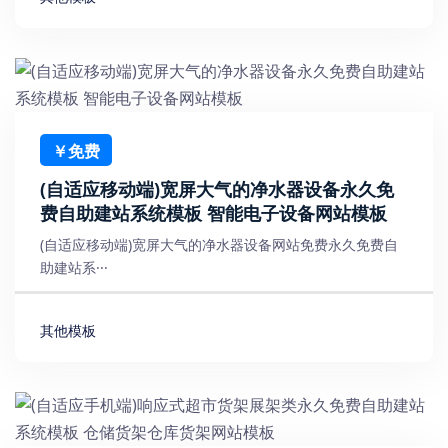
￥免费
(自适应移动端)宽屏大气的净水器设备永久免
费自助建站系统模板 智能电子设备网站模板
(自适应移动端)宽屏大气的净水器设备网站免费永久免费自
助建站系···
其他模板