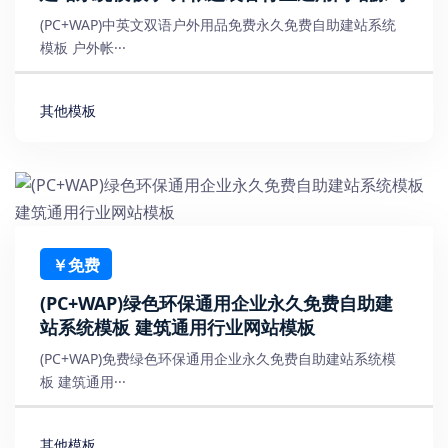
(PC+WAP)中英文双语户外用品免费永久免费自助建站系统
模板 户外帐···
其他模板
￥免费
(PC+WAP)绿色环保通用企业永久免费自助建
站系统模板 建筑通用行业网站模板
(PC+WAP)免费绿色环保通用企业永久免费自助建站系统模
板 建筑通用···
其他模板