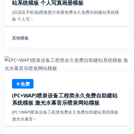
站系统模板 个人写真画册模板
(自适应手机端)图集图片相册免费永久免费自助建站系统模
板 个人写···
其他模板
￥免费
(PC+WAP)喷泉设备工程类永久免费自助建站
系统模板 激光水幕音乐喷泉网站模板
(PC+WAP)喷泉设备工程类免费永久免费自助建站系统模板
激光水幕音···