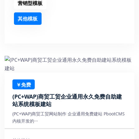
营销型模板
其他模板
￥免费
(PC+WAP)商贸工贸企业通用永久免费自助建
站系统模板建站
(PC+WAP)商贸工贸网站制作 企业通用免费建站 PbootCMS
内核开发的···