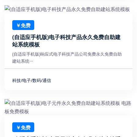
￥免费
(自适应手机版)电子科技产品永久免费自助建
站系统模板
(自适应手机版)响应式电子科技产品公司免费永久免费自助
建站系统···
科技/电子/数码/通信
￥免费