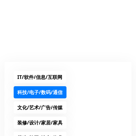
IT/软件/信息/互联网
科技/电子/数码/通信
文化/艺术/广告/传媒
装修/设计/家居/家具