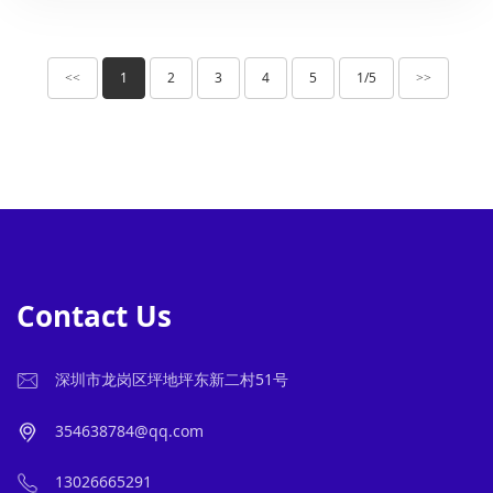
1
2
3
4
5
1/5
<<
>>
Contact Us
深圳市龙岗区坪地坪东新二村51号
354638784@qq.com
13026665291