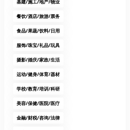
基建/施工/地产/物业
餐饮/酒店/旅游/票务
食品/果蔬/饮料/日用
服饰/珠宝/礼品/玩具
摄影/婚庆/家政/生活
运动/健身/体育/器材
学校/教育/培训/科研
美容/保健/医院/医疗
金融/财税/咨询/法律