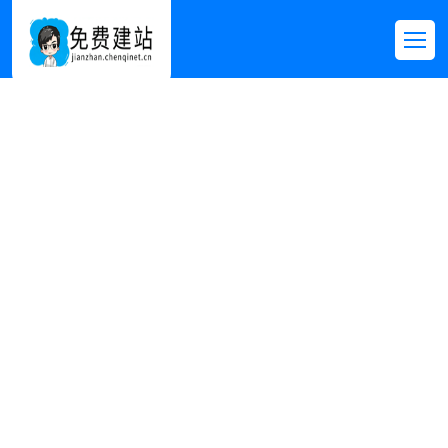
永久免费的自助建
站系统
+整站模板
首页
>>
免费模板
>>
科技/电子/数码/通信
免费建站