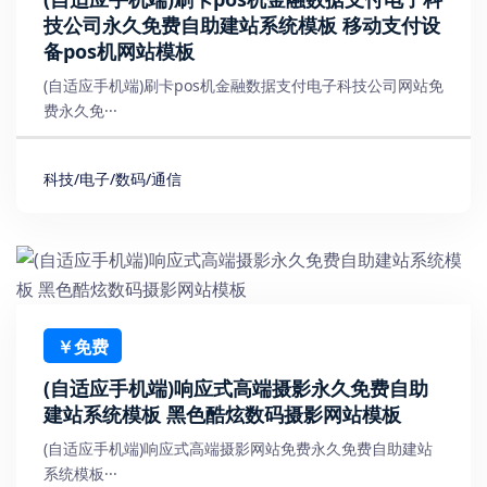
技公司永久免费自助建站系统模板 移动支付设
备pos机网站模板
(自适应手机端)刷卡pos机金融数据支付电子科技公司网站免
费永久免···
科技/电子/数码/通信
￥免费
(自适应手机端)响应式高端摄影永久免费自助
建站系统模板 黑色酷炫数码摄影网站模板
(自适应手机端)响应式高端摄影网站免费永久免费自助建站
系统模板···