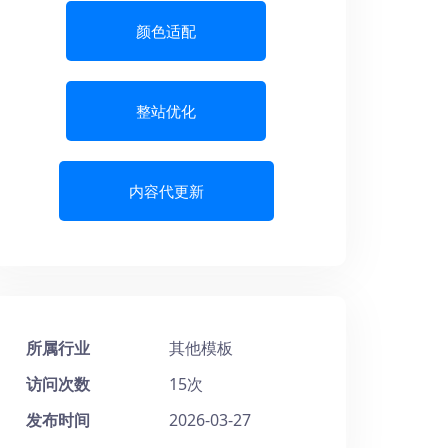
颜色适配
整站优化
内容代更新
所属行业
其他模板
访问次数
15次
发布时间
2026-03-27