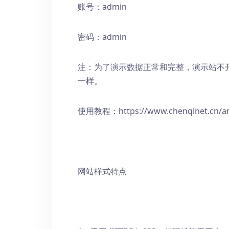
账号：admin
密码：admin
注：为了演示数据正常和完整，演示站不
一样。
使用教程：
https://www.chenqinet.cn/a
网站样式特点