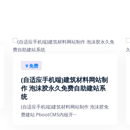
￥免费
(自适应手机端)建筑材料网站制
作 泡沫胶永久免费自助建站系
统
(自适应手机端)建筑材料网站制作 泡沫胶免
费建站 PbootCMS内核开···