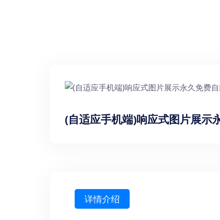
(自适应手机端)响应式图片展示
详情介绍