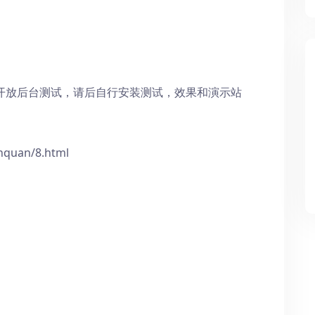
开放后台测试，请后自行安装测试，效果和演示站
nquan/8.html