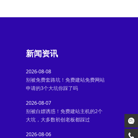
新闻资讯
2026-08-08
别被免费套路坑！免费建站免费网站
申请的3个大坑你踩了吗
2026-08-07
别被白嫖诱惑！免费建站主机的2个
大坑，大多数初创老板都踩过
2026-08-06