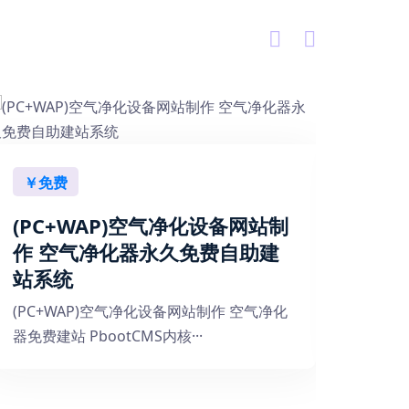
￥免费
￥免
(PC+WAP)空气净化设备网站制
(自
作 空气净化器永久免费自助建
作 
站系统
建站
(PC+WAP)空气净化设备网站制作 空气净化
(自适
器免费建站 PbootCMS内核···
设备免费