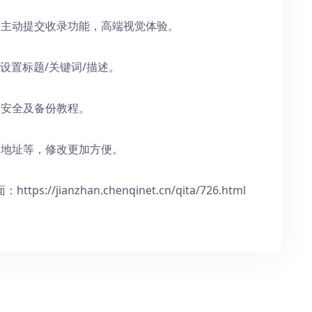
带主动提交收录功能，高端视觉体验。
设置标题/关键词/描述。
、安全及备份教程。
、地址等，修改更加方便。
jianzhan.chenqinet.cn/qita/726.html