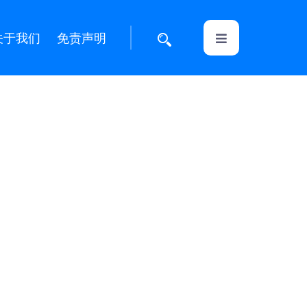
关于我们
免责声明