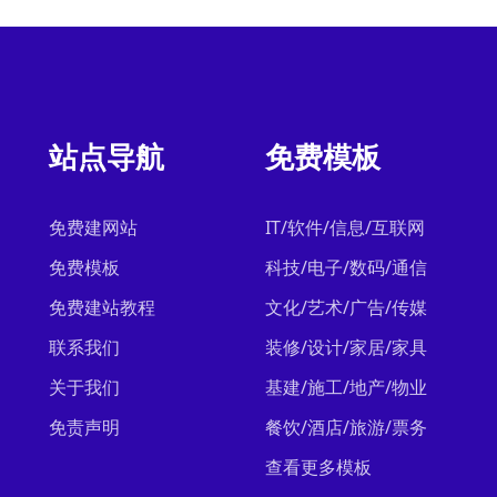
站点导航
免费模板
免费建网站
IT/软件/信息/互联网
免费模板
科技/电子/数码/通信
免费建站教程
文化/艺术/广告/传媒
联系我们
装修/设计/家居/家具
关于我们
基建/施工/地产/物业
免责声明
餐饮/酒店/旅游/票务
查看更多模板