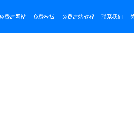
免费建网站
免费模板
免费建站教程
联系我们
其他模板
首页
>>
免费模板
>>
其他模板