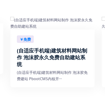
￥免费
(自适应手机端)建筑材料网站制
作 泡沫胶永久免费自助建站系
统
(自适应手机端)建筑材料网站制作 泡沫胶免
费建站 PbootCMS内核开···