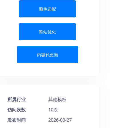
颜色适配
整站优化
内容代更新
所属行业
其他模板
访问次数
10次
发布时间
2026-03-27