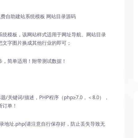
免费自助建站系统
模板 网站目录源码
建站系统模板，该网站样式适用于网址导航、网站目录
把文字图片换成其他行业的即可；
步，简单适用！附带测试数据！
关键词/描述，PHP程序（php≥7.0，＜8.0），
断订单！
录地址.php(请注意自行保存好，防止丢失导致无