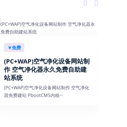
￥免费
￥免
(PC+WAP)空气净化设备网站制
(自
作 空气净化器永久免费自助建
作 
站系统
建站
(PC+WAP)空气净化设备网站制作 空气净化
(自适
器免费建站 PbootCMS内核···
设备免费