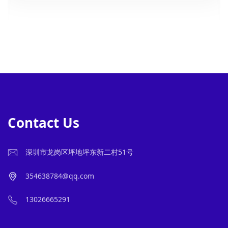
Contact Us
深圳市龙岗区坪地坪东新二村51号
354638784@qq.com
13026665291