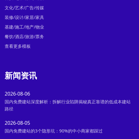
文化/艺术/广告/传媒
装修/设计/家居/家具
基建/施工/地产/物业
餐饮/酒店/旅游/票务
查看更多模板
新闻资讯
2026-08-06
国内免费建站深度解析：拆解行业陷阱揭秘真正靠谱的低成本建站
路径
2026-08-05
国内免费建站的3个隐形坑：90%的中小商家都踩过