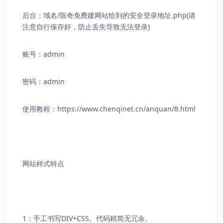
后台：域名/
陈奇免费建网站
给到的安全登录地址.php(请
注意自行保存好，防止丢失导致无法登录)
账号：admin
密码：admin
使用教程：
https://www.chenqinet.cn/anquan/8.html
网站样式特点
1：手工书写DIV+CSS、代码精简无冗余。