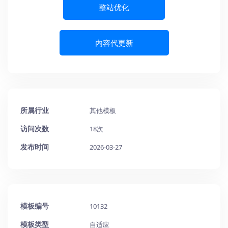
整站优化
内容代更新
所属行业
其他模板
访问次数
18次
发布时间
2026-03-27
模板编号
10132
模板类型
自适应