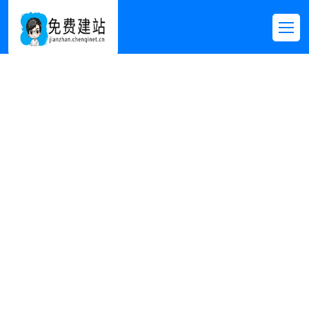
其他模板
首页
>>
免费模板
>>
其他模板