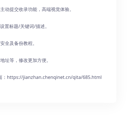
带主动提交收录功能，高端视觉体验。
设置标题/关键词/描述。
、安全及备份教程。
、地址等，修改更加方便。
jianzhan.chenqinet.cn/qita/685.html