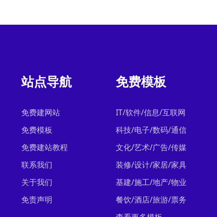
站点导航
免费模板
免费建网站
IT/软件/信息/互联网
免费模板
科技/电子/数码/通信
免费建站教程
文化/艺术/广告/传媒
联系我们
装修/设计/家居/家具
关于我们
基建/施工/地产/物业
免责声明
餐饮/酒店/旅游/票务