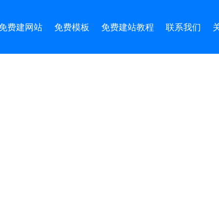
免费建网站
免费模板
免费建站教程
联系我们
其他模板
首页
>>
免费模板
>>
其他模板