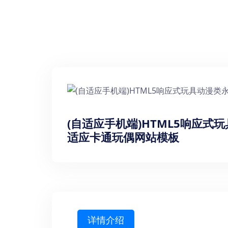
(自适应手机端)HTML5响应式
适应卡通玩偶网站模板
详情介绍