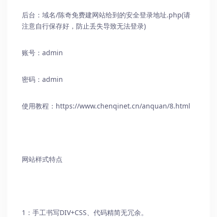
后台：域名/
陈奇免费建网站
给到的安全登录地址.php(请
注意自行保存好，防止丢失导致无法登录)
账号：admin
密码：admin
使用教程：
https://www.chenqinet.cn/anquan/8.html
网站样式特点
1：手工书写DIV+CSS、代码精简无冗余。