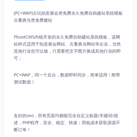
(PC+WAP)古玩拍卖展会类免费
永久免费自助建站系统
模板
古董典当类免费建站
PbootCMS内核开发的永久免费自助建站系统模板，该网
站样式适用于拍卖展会网站、古董典当网站等企业，当然
其他行业也可以做，只需要把文字图片换成其他行业的即
可；
PC+WAP，同一个后台，数据即时同步，简单适用！附带
测试数据！
友好的seo，所有页面均都能完全自定义标题/关键词/描
述，PHP程序，安全、稳定、快速；用低成本获取源源不
断订单！