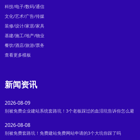
科技/电子/数码/通信
文化/艺术/广告/传媒
装修/设计/家居/家具
基建/施工/地产/物业
餐饮/酒店/旅游/票务
查看更多模板
新闻资讯
2026-08-09
别被免费企业建站系统套路坑！3个老板踩过的血泪坑告诉你怎么避
2026-08-08
别被免费套路坑！免费建站免费网站申请的3个大坑你踩了吗