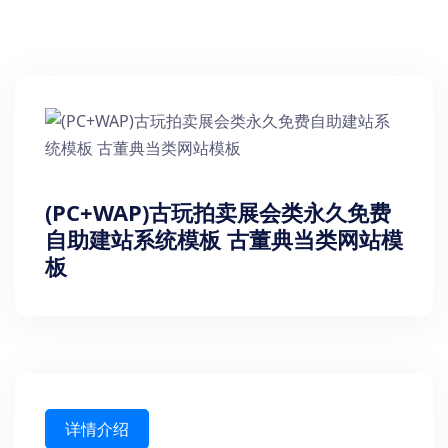
(PC+WAP)古玩拍卖展会类永久免费
自助建站系统模板 古董典当类网站模
板
详情介绍