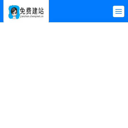
其他模板
首页
>>
免费模板
>>
其他模板