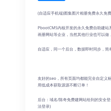
(自适应手机端)图集图片相册免费
永久免
PbootCMS内核开发的永久免费自助
画册网站等企业，当然其他行业也可以做
自适应，同一个后台，数据即时同步，简
友好的seo，所有页面均都能完全自定义标
用低成本获取源源不断订单！
后台：域名/
陈奇免费建网站
给到的安全登
法登录)