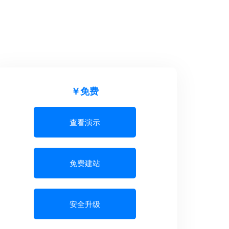
￥免费
查看演示
免费建站
安全升级