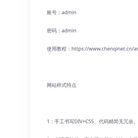
账号：admin
密码：admin
使用教程：
https://www.chenqinet.cn/a
网站样式特点
1：手工书写DIV+CSS、代码精简无冗余