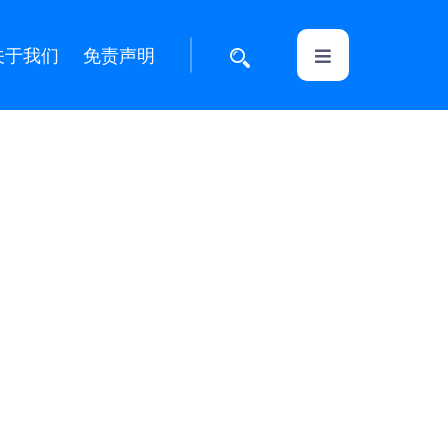
关于我们
免责声明