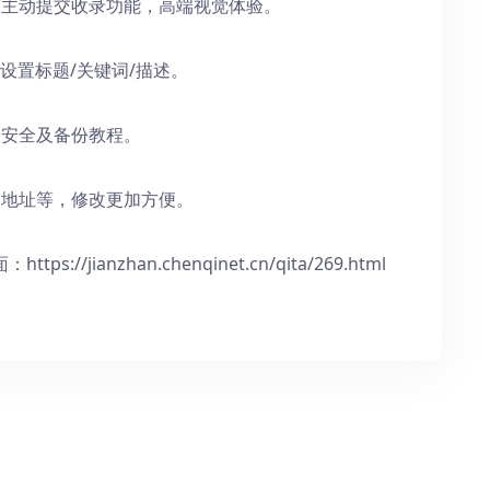
带主动提交收录功能，高端视觉体验。
设置标题/关键词/描述。
、安全及备份教程。
、地址等，修改更加方便。
jianzhan.chenqinet.cn/qita/269.html