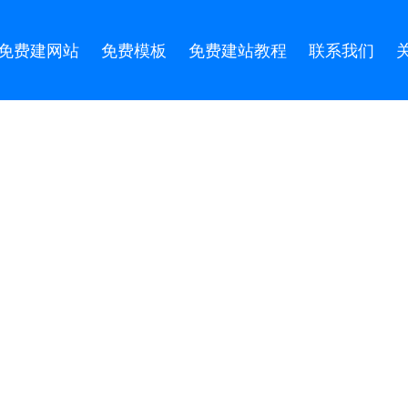
免费建网站
免费模板
免费建站教程
联系我们
其他模板
首页
>>
免费模板
>>
其他模板