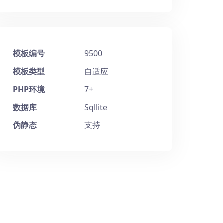
模板编号
9500
模板类型
自适应
PHP环境
7+
数据库
Sqllite
伪静态
支持