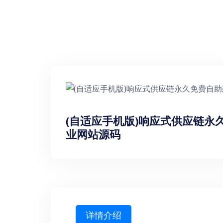
(自适应手机版)响应式供应链永
业网站源码
详情介绍