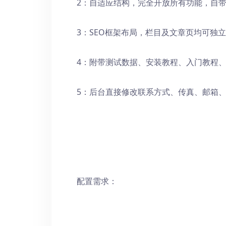
2：自适应结构，完全开放所有功能，自
3：SEO框架布局，栏目及文章页均可独立
4：附带测试数据、安装教程、入门教程
5：后台直接修改联系方式、传真、邮箱
配置需求：