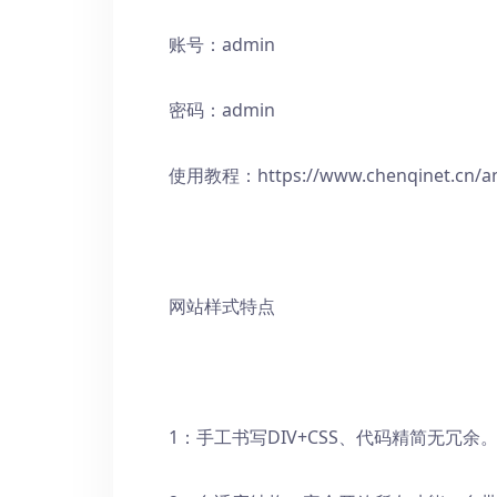
账号：admin
密码：admin
使用教程：
https://www.chenqinet.cn/a
网站样式特点
1：手工书写DIV+CSS、代码精简无冗余