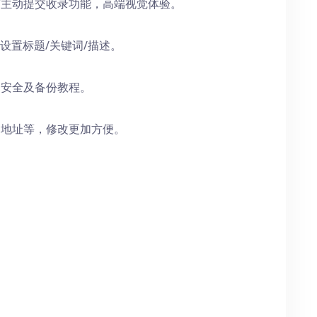
带主动提交收录功能，高端视觉体验。
设置标题/关键词/描述。
、安全及备份教程。
、地址等，修改更加方便。