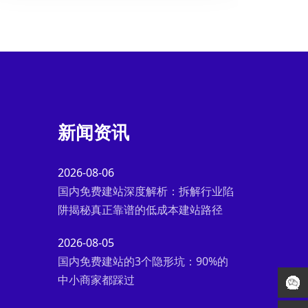
新闻资讯
2026-08-06
国内免费建站深度解析：拆解行业陷
阱揭秘真正靠谱的低成本建站路径
2026-08-05
国内免费建站的3个隐形坑：90%的
中小商家都踩过