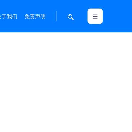
关于我们
免责声明