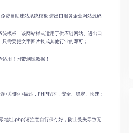
久免费自助建站系统
模板 进出口服务企业网站源码
建站系统模板，该网站样式适用于供应链网站、进出口
，只需要把文字图片换成其他行业的即可；
单适用！附带测试数据！
题/关键词/描述，PHP程序，安全、稳定、快速；
录地址.php(请注意自行保存好，防止丢失导致无