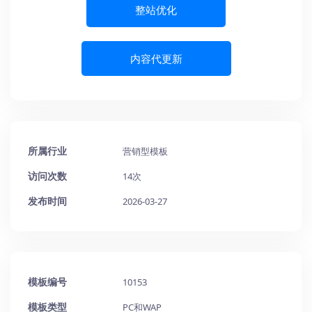
整站优化
内容代更新
所属行业
营销型模板
访问次数
14次
发布时间
2026-03-27
模板编号
10153
模板类型
PC和WAP