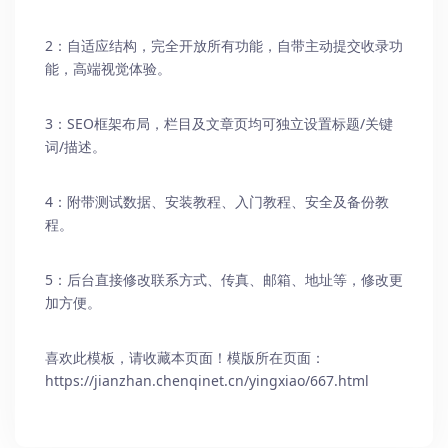
2：自适应结构，完全开放所有功能，自带主动提交收录功
能，高端视觉体验。
3：SEO框架布局，栏目及文章页均可独立设置标题/关键
词/描述。
4：附带测试数据、安装教程、入门教程、安全及备份教
程。
5：后台直接修改联系方式、传真、邮箱、地址等，修改更
加方便。
喜欢此模板，请收藏本页面！模版所在页面：
https://jianzhan.chenqinet.cn/yingxiao/667.html