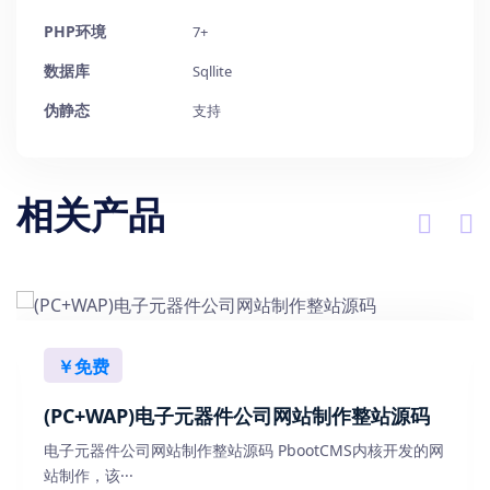
PHP环境
7+
数据库
Sqllite
伪静态
支持
相关产品
￥免费
(PC+WAP)电子元器件公司网站制作整站源码
电子元器件公司网站制作整站源码 PbootCMS内核开发的网
站制作，该···