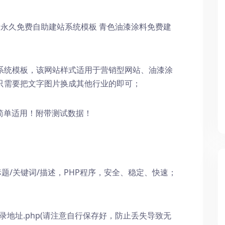
费
永久免费自助建站系统
模板 青色油漆涂料免费建
建站系统模板，该网站样式适用于营销型网站、油漆涂
只需要把文字图片换成其他行业的即可；
，简单适用！附带测试数据！
题/关键词/描述，PHP程序，安全、稳定、快速；
录地址.php(请注意自行保存好，防止丢失导致无