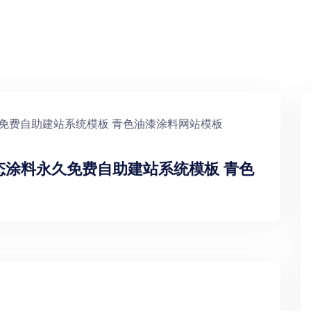
生态涂料永久免费自助建站系统模板 青色