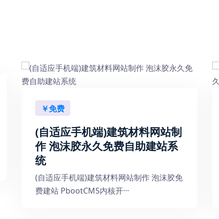
￥免费
(自适应手机端)建筑材料网站制
作 泡沫胶永久免费自助建站系
统
(自适应手机端)建筑材料网站制作 泡沫胶免
费建站 PbootCMS内核开···