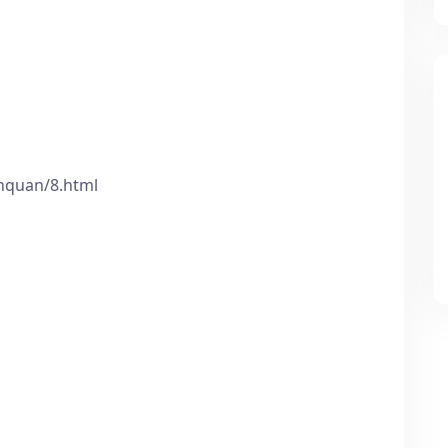
nquan/8.html
。