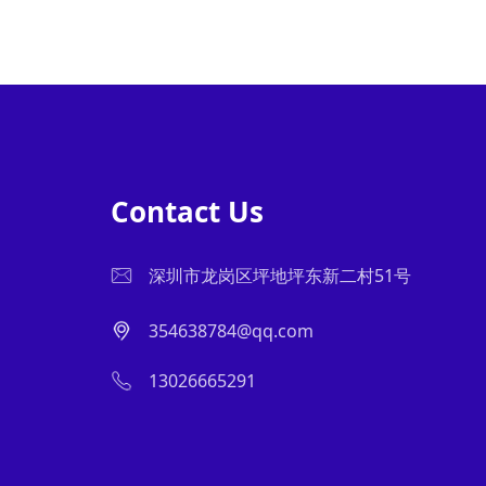
Contact Us
深圳市龙岗区坪地坪东新二村51号
354638784@qq.com
13026665291