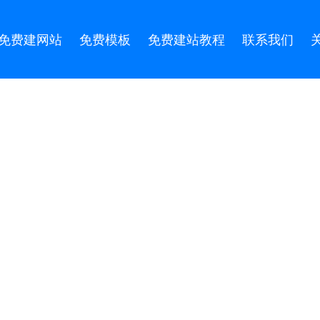
免费建网站
免费模板
免费建站教程
联系我们
营销型模板
首页
>>
免费模板
>>
营销型模板