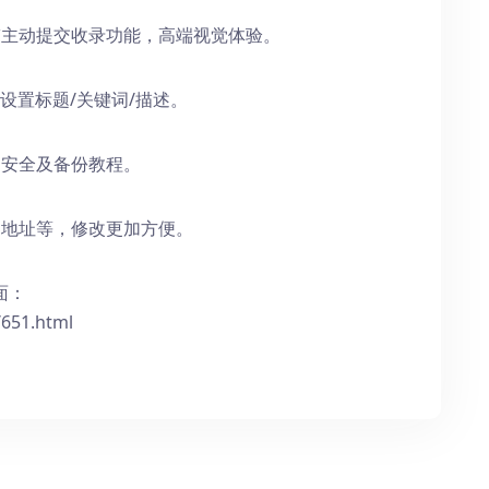
带主动提交收录功能，高端视觉体验。
设置标题/关键词/描述。
、安全及备份教程。
、地址等，修改更加方便。
面：
/651.html