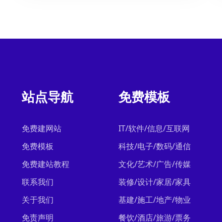
站点导航
免费模板
免费建网站
IT/软件/信息/互联网
免费模板
科技/电子/数码/通信
免费建站教程
文化/艺术/广告/传媒
联系我们
装修/设计/家居/家具
关于我们
基建/施工/地产/物业
免责声明
餐饮/酒店/旅游/票务