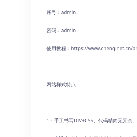
账号：admin
密码：admin
使用教程：
https://www.chenqinet.cn/a
网站样式特点
1：手工书写DIV+CSS、代码精简无冗余