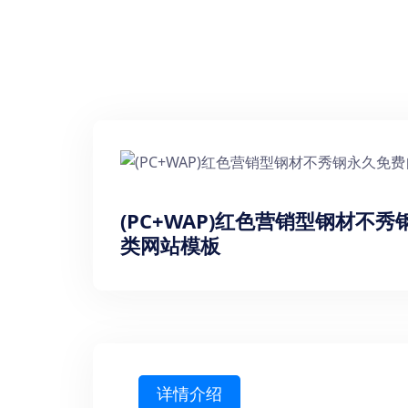
(PC+WAP)红色营销型钢材不
类网站模板
详情介绍