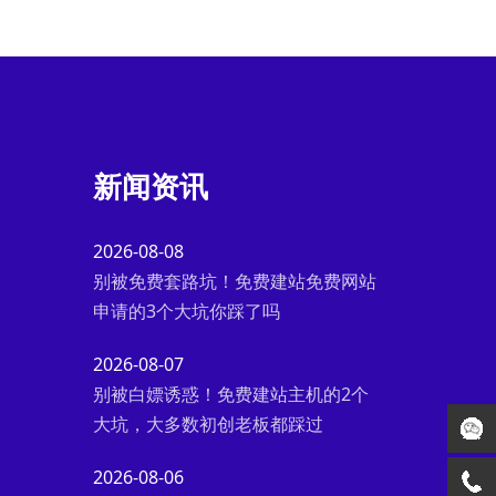
新闻资讯
2026-08-08
别被免费套路坑！免费建站免费网站
申请的3个大坑你踩了吗
2026-08-07
别被白嫖诱惑！免费建站主机的2个
大坑，大多数初创老板都踩过
2026-08-06