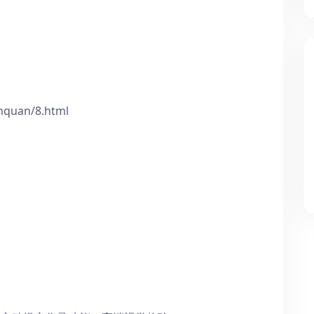
nquan/8.html
。