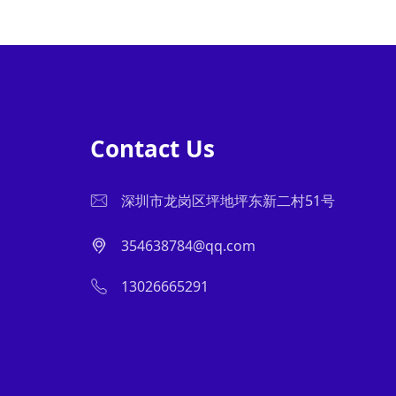
Contact Us
深圳市龙岗区坪地坪东新二村51号
354638784@qq.com
13026665291