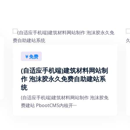
￥免费
(自适应手机端)建筑材料网站制
作 泡沫胶永久免费自助建站系
统
(自适应手机端)建筑材料网站制作 泡沫胶免
费建站 PbootCMS内核开···