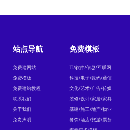
站点导航
免费模板
免费建网站
IT/软件/信息/互联网
免费模板
科技/电子/数码/通信
免费建站教程
文化/艺术/广告/传媒
联系我们
装修/设计/家居/家具
关于我们
基建/施工/地产/物业
免责声明
餐饮/酒店/旅游/票务