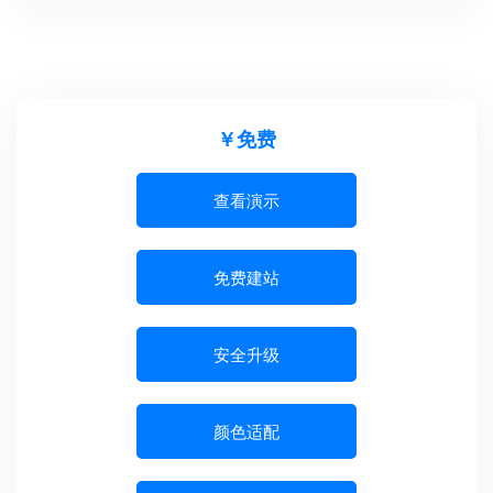
￥免费
查看演示
免费建站
安全升级
颜色适配