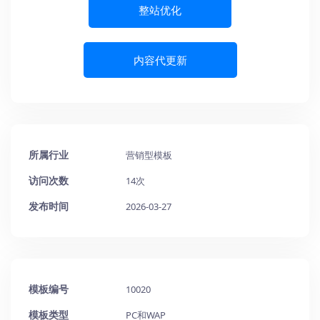
整站优化
内容代更新
所属行业
营销型模板
访问次数
14次
发布时间
2026-03-27
模板编号
10020
模板类型
PC和WAP