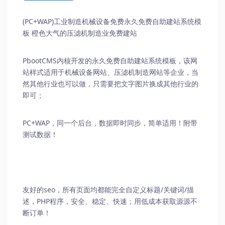
(PC+WAP)工业制造机械设备免费
永久免费自助建站系统
模
板 橙色大气的压滤机制造业免费建站
PbootCMS内核开发的永久免费自助建站系统模板，该网
站样式适用于机械设备网站、压滤机制造网站等企业，当
然其他行业也可以做，只需要把文字图片换成其他行业的
即可；
PC+WAP，同一个后台，数据即时同步，简单适用！附带
测试数据！
友好的seo，所有页面均都能完全自定义标题/关键词/描
述，PHP程序，安全、稳定、快速；用低成本获取源源不
断订单！