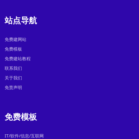
站点导航
免费建网站
免费模板
免费建站教程
联系我们
关于我们
免责声明
免费模板
IT/软件/信息/互联网