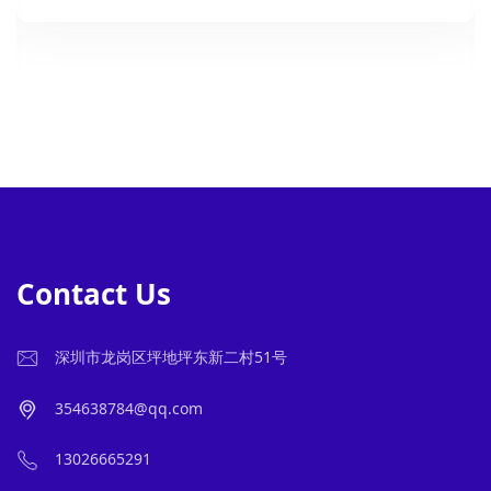
Contact Us
深圳市龙岗区坪地坪东新二村51号
354638784@qq.com
13026665291