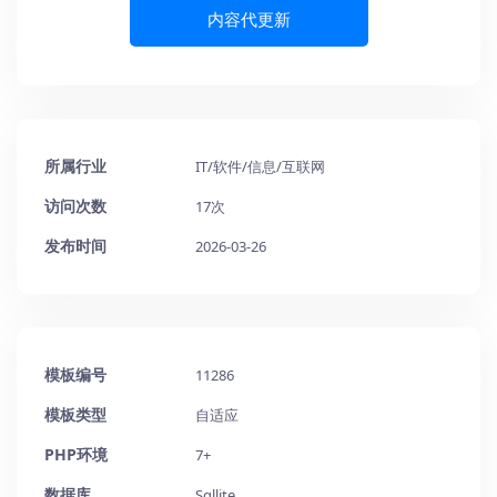
内容代更新
所属行业
IT/软件/信息/互联网
访问次数
17次
发布时间
2026-03-26
模板编号
11286
模板类型
自适应
PHP环境
7+
数据库
Sqllite