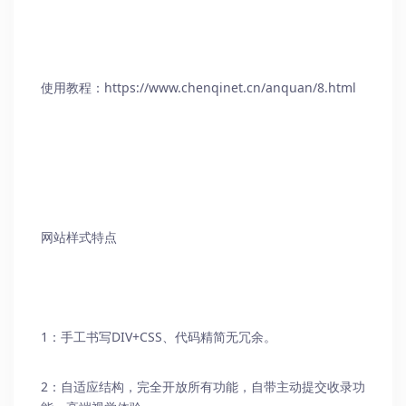
使用教程：https://www.chenqinet.cn/anquan/8.html
网站样式特点
1：手工书写DIV+CSS、代码精简无冗余。
2：自适应结构，完全开放所有功能，自带主动提交收录功