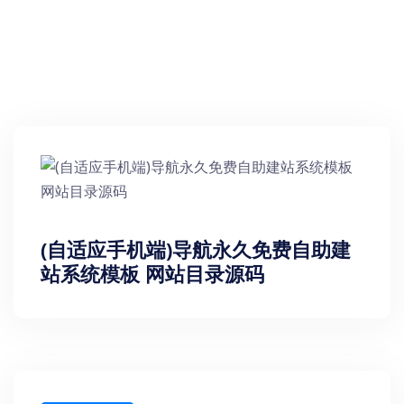
(自适应手机端)导航永久免费自助建
站系统模板 网站目录源码