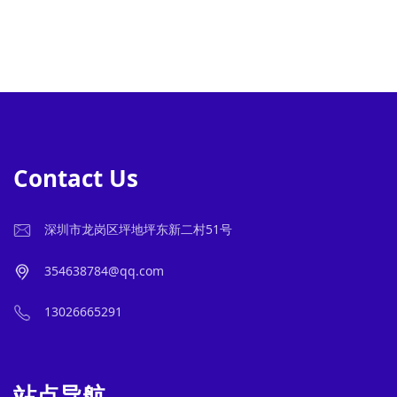
Contact Us
深圳市龙岗区坪地坪东新二村51号
354638784@qq.com
13026665291
站点导航