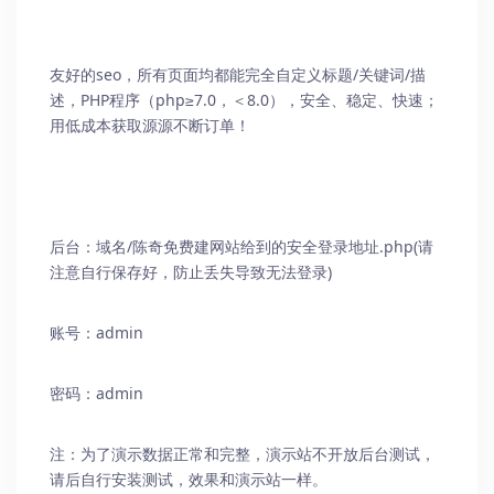
友好的seo，所有页面均都能完全自定义标题/关键词/描
述，PHP程序（php≥7.0，＜8.0），安全、稳定、快速；
用低成本获取源源不断订单！
后台：域名/
陈奇免费建网站
给到的安全登录地址.php(请
注意自行保存好，防止丢失导致无法登录)
账号：admin
密码：admin
注：为了演示数据正常和完整，演示站不开放后台测试，
请后自行安装测试，效果和演示站一样。