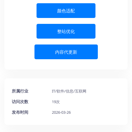
颜色适配
整站优化
内容代更新
所属行业
IT/软件/信息/互联网
访问次数
19次
发布时间
2026-03-26