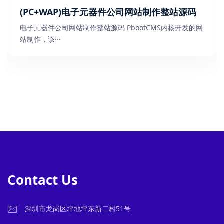
(PC+WAP)电子元器件公司网站制作整站源码
电子元器件公司网站制作整站源码 PbootCMS内核开发的网
站制作，该···
Contact Us
深圳市龙岗区坪地坪东新二村51号