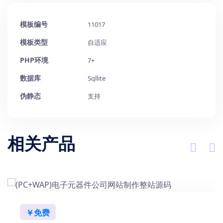
模板编号
11017
模板类型
自适应
PHP环境
7+
数据库
Sqllite
伪静态
支持
相关产品
￥免费