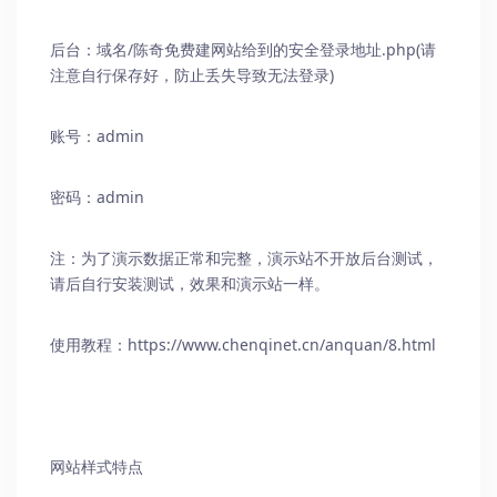
后台：域名/
陈奇免费建网站
给到的安全登录地址.php(请
注意自行保存好，防止丢失导致无法登录)
账号：admin
密码：admin
注：为了演示数据正常和完整，演示站不开放后台测试，
请后自行安装测试，效果和演示站一样。
使用教程：https://www.chenqinet.cn/anquan/8.html
网站样式特点