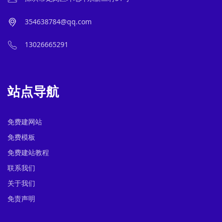
354638784@qq.com
13026665291
站点导航
免费建网站
免费模板
免费建站教程
联系我们
关于我们
免责声明