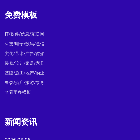
免费模板
IT/软件/信息/互联网
科技/电子/数码/通信
文化/艺术/广告/传媒
装修/设计/家居/家具
基建/施工/地产/物业
餐饮/酒店/旅游/票务
查看更多模板
新闻资讯