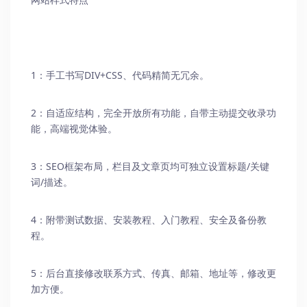
1：手工书写DIV+CSS、代码精简无冗余。
2：自适应结构，完全开放所有功能，自带主动提交收录功
能，高端视觉体验。
3：SEO框架布局，栏目及文章页均可独立设置标题/关键
词/描述。
4：附带测试数据、安装教程、入门教程、安全及备份教
程。
5：后台直接修改联系方式、传真、邮箱、地址等，修改更
加方便。