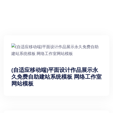
(自适应移动端)平面设计作品展示永
久免费自助建站系统模板 网络工作室
网站模板