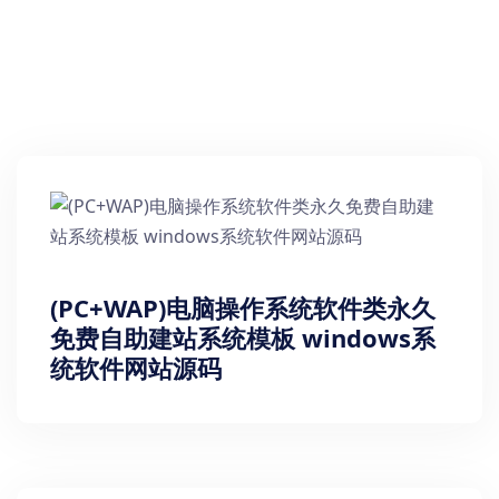
(PC+WAP)电脑操作系统软件类永久
免费自助建站系统模板 windows系
统软件网站源码