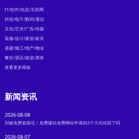
IT/软件/信息/互联网
科技/电子/数码/通信
文化/艺术/广告/传媒
装修/设计/家居/家具
基建/施工/地产/物业
餐饮/酒店/旅游/票务
查看更多模板
新闻资讯
2026-08-08
别被免费套路坑！免费建站免费网站申请的3个大坑你踩了吗
2026-08-07