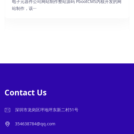
电子元器件公司网站制作整站源码 PbootCMS内核开发的网
站制作，该···
Contact Us
深圳市龙岗区坪地坪东新二村51号
354638784@qq.com