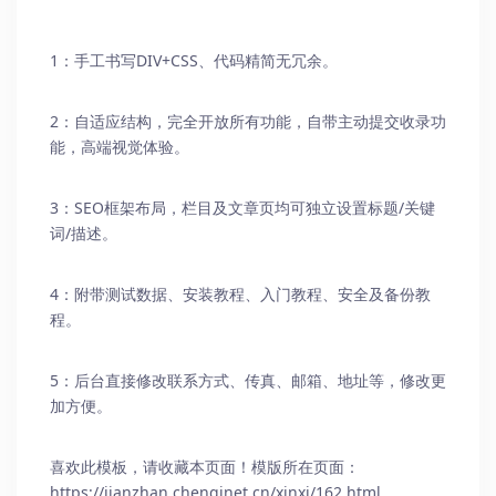
1：手工书写DIV+CSS、代码精简无冗余。
2：自适应结构，完全开放所有功能，自带主动提交收录功
能，高端视觉体验。
3：SEO框架布局，栏目及文章页均可独立设置标题/关键
词/描述。
4：附带测试数据、安装教程、入门教程、安全及备份教
程。
5：后台直接修改联系方式、传真、邮箱、地址等，修改更
加方便。
喜欢此模板，请收藏本页面！模版所在页面：
https://jianzhan.chenqinet.cn/xinxi/162.html