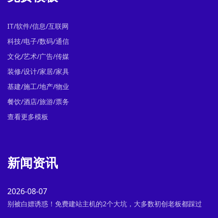
IT/软件/信息/互联网
科技/电子/数码/通信
文化/艺术/广告/传媒
装修/设计/家居/家具
基建/施工/地产/物业
餐饮/酒店/旅游/票务
查看更多模板
新闻资讯
2026-08-07
别被白嫖诱惑！免费建站主机的2个大坑，大多数初创老板都踩过