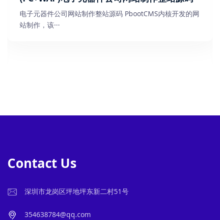
电子元器件公司网站制作整站源码 PbootCMS内核开发的网
站制作，该···
Contact Us
深圳市龙岗区坪地坪东新二村51号
354638784@qq.com