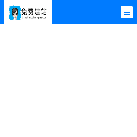
外贸
首页
>>
免费模板
>>
外贸