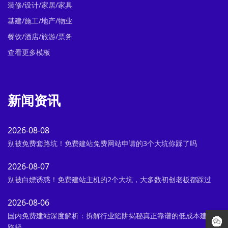
装修/设计/家居/家具
基建/施工/地产/物业
餐饮/酒店/旅游/票务
查看更多模板
新闻资讯
2026-08-08
别被免费套路坑！免费建站免费网站申请的3个大坑你踩了吗
2026-08-07
别被白嫖诱惑！免费建站主机的2个大坑，大多数初创老板都踩过
2026-08-06
国内免费建站深度解析：拆解行业陷阱揭秘真正靠谱的低成本建站
路径