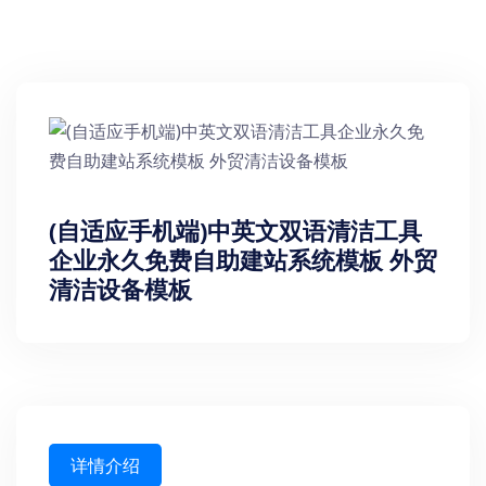
(自适应手机端)中英文双语清洁工具
企业永久免费自助建站系统模板 外贸
清洁设备模板
详情介绍