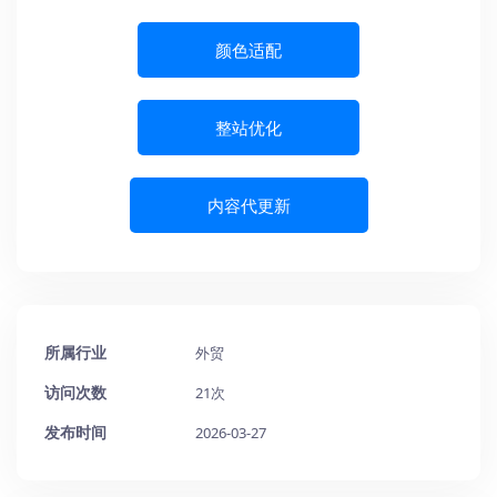
颜色适配
整站优化
内容代更新
所属行业
外贸
访问次数
21次
发布时间
2026-03-27