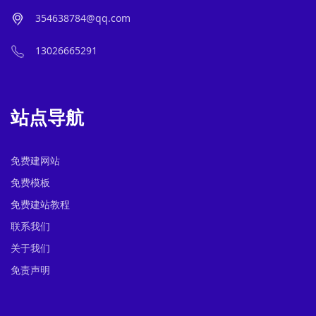
354638784@qq.com
13026665291
站点导航
免费建网站
免费模板
免费建站教程
联系我们
关于我们
免责声明