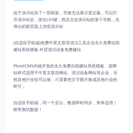
由于演示站加了一层框架，导致无法展示英文版，可以打
开演示站后，按住ctrl键，然后点击演示站的某个导航，在
弹出的新页面上浏览演示站
(自适应手机端)免费中英文双语清洁工具企业
永久免费自助
建站系统
模板 外贸清洁设备免费建站
PbootCMS内核开发的永久免费自助建站系统模板，该网
站样式适用于中英文双语网站、清洁设备网站等企业，当
然其他行业也可以做，只需要把文字图片换成其他行业的
即可；
自适应手机端，同一个后台，数据即时同步，简单适用！
附带测试数据！