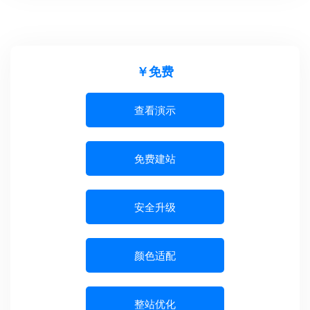
￥免费
查看演示
免费建站
安全升级
颜色适配
整站优化