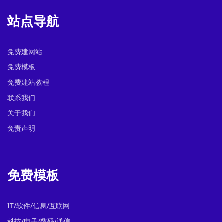
站点导航
免费建网站
免费模板
免费建站教程
联系我们
关于我们
免责声明
免费模板
IT/软件/信息/互联网
科技/电子/数码/通信