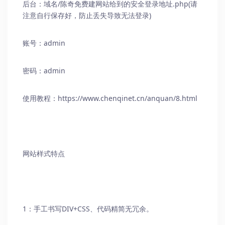
后台：域名/
陈奇免费建网站
给到的安全登录地址.php(请
注意自行保存好，防止丢失导致无法登录)
账号：admin
密码：admin
使用教程：
https://www.chenqinet.cn/anquan/8.html
网站样式特点
1：手工书写DIV+CSS、代码精简无冗余。