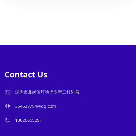
Contact Us
深圳市龙岗区坪地坪东新二村51号
354638784@qq.com
13026665291