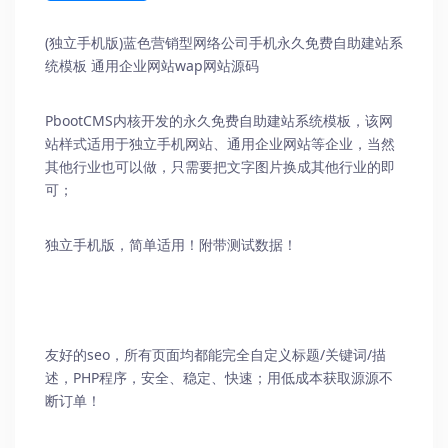
(独立手机版)蓝色营销型网络公司手机
永久免费自助建站系
统
模板 通用企业网站wap网站源码
PbootCMS内核开发的永久免费自助建站系统模板，该网
站样式适用于独立手机网站、通用企业网站等企业，当然
其他行业也可以做，只需要把文字图片换成其他行业的即
可；
独立手机版，简单适用！附带测试数据！
友好的seo，所有页面均都能完全自定义标题/关键词/描
述，PHP程序，安全、稳定、快速；用低成本获取源源不
断订单！