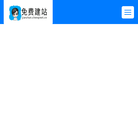
独立手机版
首页
>>
免费模板
>>
独立手机版