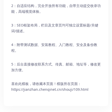
2：自适应结构，完全开放所有功能，自带主动提交收录功
能，高端视觉体验。
3：SEO框架布局，栏目及文章页均可独立设置标题/关键
词/描述。
4：附带测试数据、安装教程、入门教程、安全及备份教
程。
5：后台直接修改联系方式、传真、邮箱、地址等，修改更
加方便。
喜欢此模板，请收藏本页面！模版所在页面：
https://jianzhan.chenqinet.cn/shouji/109.html