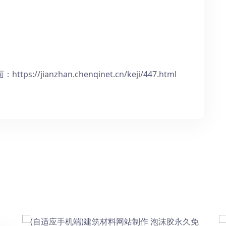
jianzhan.chenqinet.cn/keji/447.html