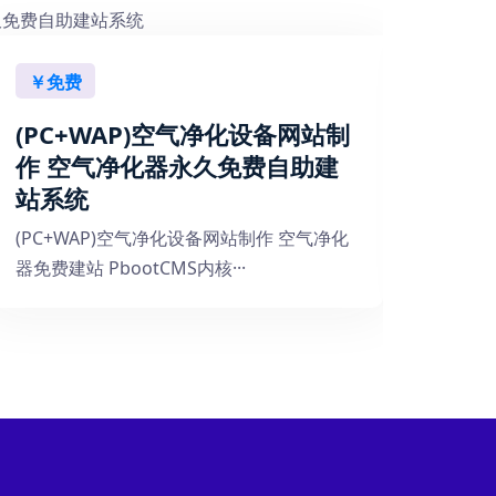
￥免费
￥免
(PC+WAP)空气净化设备网站制
(自
作 空气净化器永久免费自助建
作 
站系统
建站
(PC+WAP)空气净化设备网站制作 空气净化
(自适
器免费建站 PbootCMS内核···
设备免费