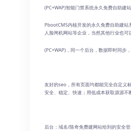
(PC+WAP)智能门禁系统
永久免费自助建
PbootCMS内核开发的永久免费自助
人脸闸机网站等企业，当然其他行业也可
(PC+WAP)，同一个后台，数据即时同
友好的seo，所有页面均都能完全自定义标题/
安全、稳定、快速；用低成本获取源源不
后台：域名/
陈奇免费建网站
给到的安全登