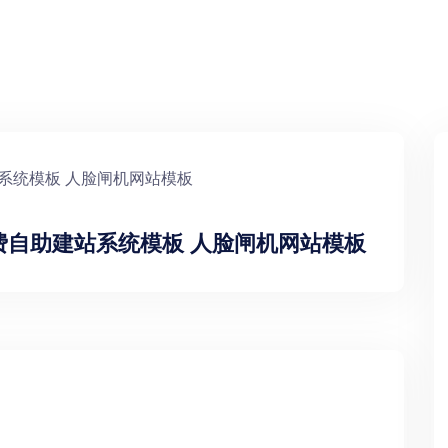
免费自助建站系统模板 人脸闸机网站模板