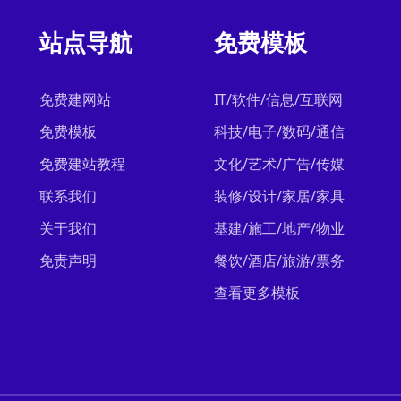
站点导航
免费模板
免费建网站
IT/软件/信息/互联网
免费模板
科技/电子/数码/通信
免费建站教程
文化/艺术/广告/传媒
联系我们
装修/设计/家居/家具
关于我们
基建/施工/地产/物业
免责声明
餐饮/酒店/旅游/票务
查看更多模板