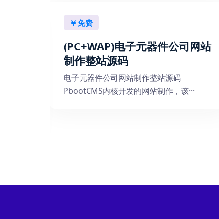
￥免费
(PC+WAP)电子元器件公司网站
免费
制作整站源码
备免
电子元器件公司网站制作整站源码
PbootCMS内核开发的网站制作，该···
建站系