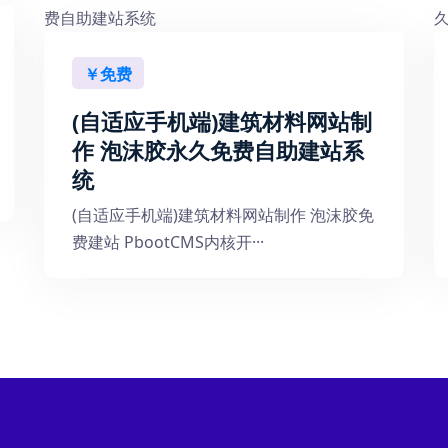
￥免费
(自适应手机端)建筑材料网站制
作 泡沫胶永久免费自助建站系
统
(自适应手机端)建筑材料网站制作 泡沫胶免
费建站 PbootCMS内核开···