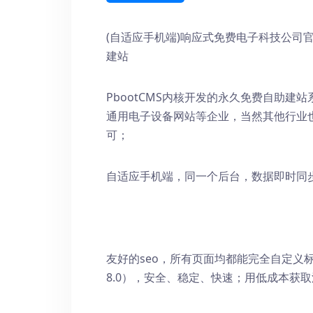
(自适应手机端)响应式免费电子科技公司
建站
PbootCMS内核开发的永久免费自助
通用电子设备网站等企业，当然其他行业
可；
自适应手机端，同一个后台，数据即时同
友好的seo，所有页面均都能完全自定义标题/
8.0），安全、稳定、快速；用低成本获