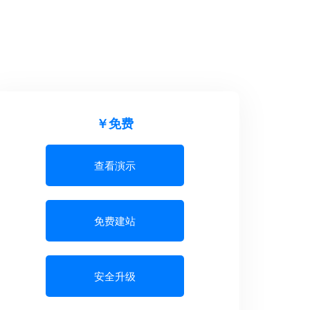
￥免费
查看演示
免费建站
安全升级