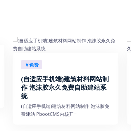
￥免费
(自适应手机端)建筑材料网站制
作 泡沫胶永久免费自助建站系
统
(自适应手机端)建筑材料网站制作 泡沫胶免
费建站 PbootCMS内核开···