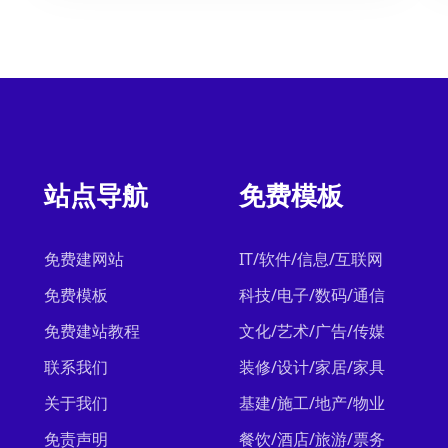
站点导航
免费模板
免费建网站
IT/软件/信息/互联网
免费模板
科技/电子/数码/通信
免费建站教程
文化/艺术/广告/传媒
联系我们
装修/设计/家居/家具
关于我们
基建/施工/地产/物业
免责声明
餐饮/酒店/旅游/票务