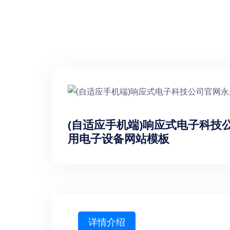
(自适应手机端)响应式电子科技
用电子设备网站模板
详情介绍