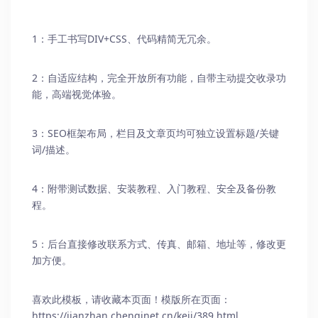
1：手工书写DIV+CSS、代码精简无冗余。
2：自适应结构，完全开放所有功能，自带主动提交收录功
能，高端视觉体验。
3：SEO框架布局，栏目及文章页均可独立设置标题/关键
词/描述。
4：附带测试数据、安装教程、入门教程、安全及备份教
程。
5：后台直接修改联系方式、传真、邮箱、地址等，修改更
加方便。
喜欢此模板，请收藏本页面！模版所在页面：
https://jianzhan.chenqinet.cn/keji/389.html