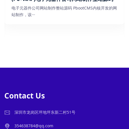
电子元器件公司网站制作整站源码 PbootCMS内核开发的网
站制作，该···
Contact Us
深圳市龙岗区坪地坪东新二村51号
354638784@qq.com