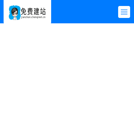
科技/电子/数码/通
信
首页
>>
免费模板
>>
科技/电子/数码/通信