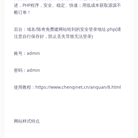
述，PHP程序，安全、稳定、快速；用低成本获取源源不
断订单！
后台：域名/
陈奇免费建网站
给到的安全登录地址.php(请
注意自行保存好，防止丢失导致无法登录)
账号：admin
密码：admin
使用教程：
https://www.chenqinet.cn/anquan/8.html
网站样式特点