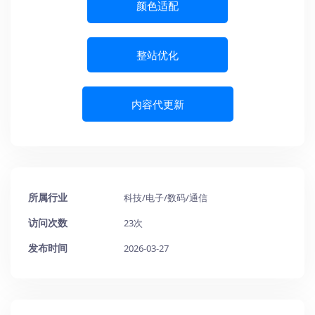
颜色适配
整站优化
内容代更新
所属行业
科技/电子/数码/通信
访问次数
23次
发布时间
2026-03-27