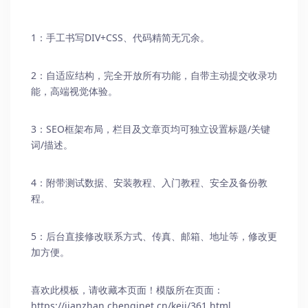
1：手工书写DIV+CSS、代码精简无冗余。
2：自适应结构，完全开放所有功能，自带主动提交收录功
能，高端视觉体验。
3：SEO框架布局，栏目及文章页均可独立设置标题/关键
词/描述。
4：附带测试数据、安装教程、入门教程、安全及备份教
程。
5：后台直接修改联系方式、传真、邮箱、地址等，修改更
加方便。
喜欢此模板，请收藏本页面！模版所在页面：
https://jianzhan.chenqinet.cn/keji/361.html