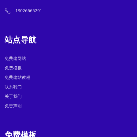
13026665291
站点导航
免费建网站
免费模板
免费建站教程
联系我们
关于我们
免责声明
免费模板