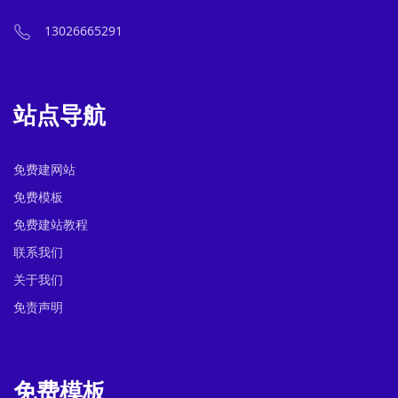
13026665291
站点导航
免费建网站
免费模板
免费建站教程
联系我们
关于我们
免责声明
免费模板