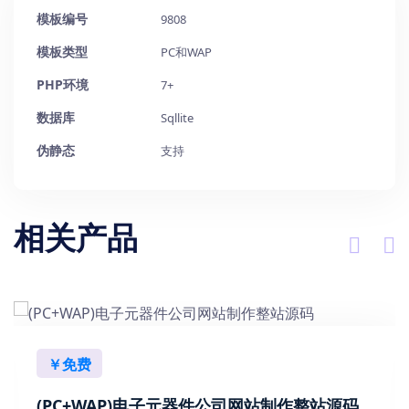
模板编号
9808
模板类型
PC和WAP
PHP环境
7+
数据库
Sqllite
伪静态
支持
相关产品
￥免费
(PC+WAP)电子元器件公司网站制作整站源码