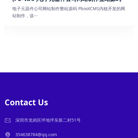
电子元器件公司网站制作整站源码 PbootCMS内核开发的网
站制作，该···
Contact Us
深圳市龙岗区坪地坪东新二村51号
354638784@qq.com