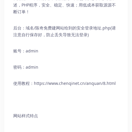
述，PHP程序，安全、稳定、快速；用低成本获取源源不
断订单！
后台：域名/
陈奇免费建网站
给到的安全登录地址.php(请
注意自行保存好，防止丢失导致无法登录)
账号：admin
密码：admin
使用教程：
https://www.chenqinet.cn/anquan/8.html
网站样式特点