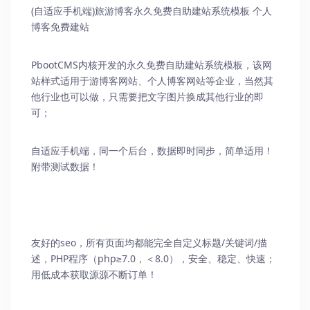
(自适应手机端)旅游博客
永久免费自助建站系统
模板 个人
博客免费建站
PbootCMS内核开发的永久免费自助建站系统模板，该网
站样式适用于游博客网站、个人博客网站等企业，当然其
他行业也可以做，只需要把文字图片换成其他行业的即
可；
自适应手机端，同一个后台，数据即时同步，简单适用！
附带测试数据！
友好的seo，所有页面均都能完全自定义标题/关键词/描
述，PHP程序（php≥7.0，＜8.0），安全、稳定、快速；
用低成本获取源源不断订单！