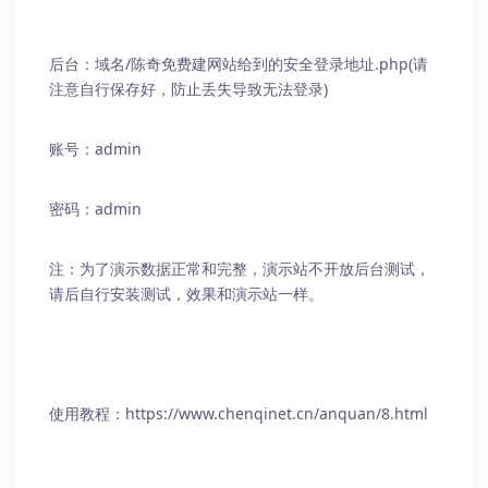
后台：域名/
陈奇免费建网站
给到的安全登录地址.php(请
注意自行保存好，防止丢失导致无法登录)
账号：admin
密码：admin
注：为了演示数据正常和完整，演示站不开放后台测试，
请后自行安装测试，效果和演示站一样。
使用教程：
https://www.chenqinet.cn/anquan/8.html