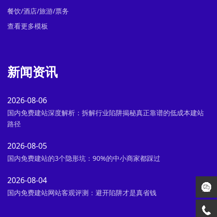
餐饮/酒店/旅游/票务
查看更多模板
新闻资讯
2026-08-06
国内免费建站深度解析：拆解行业陷阱揭秘真正靠谱的低成本建站
路径
2026-08-05
国内免费建站的3个隐形坑：90%的中小商家都踩过
2026-08-04
国内免费建站网站客观评测：避开陷阱才是真省钱