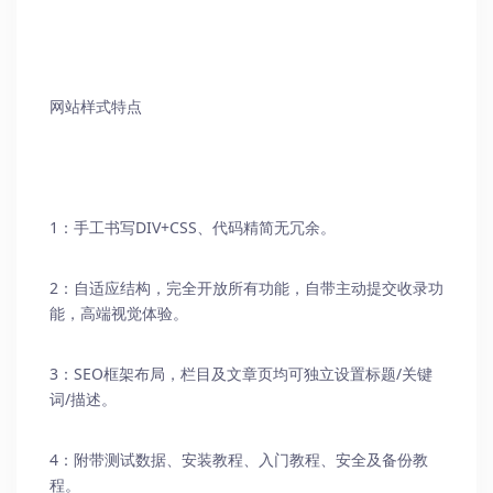
网站样式特点
1：手工书写DIV+CSS、代码精简无冗余。
2：自适应结构，完全开放所有功能，自带主动提交收录功
能，高端视觉体验。
3：SEO框架布局，栏目及文章页均可独立设置标题/关键
词/描述。
4：附带测试数据、安装教程、入门教程、安全及备份教
程。