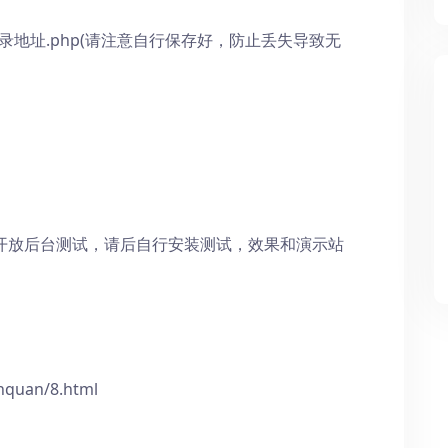
录地址.php(请注意自行保存好，防止丢失导致无
开放后台测试，请后自行安装测试，效果和演示站
nquan/8.html