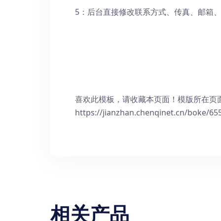
5：后台直接修改联系方式、传真、邮箱
喜欢此模板，请收藏本页面！模版所在页
https://jianzhan.chenqinet.cn/boke/65
相关产品