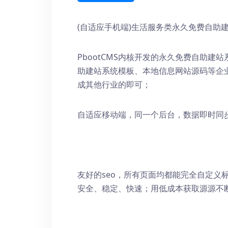
(自适应手机端)生活服务类
永久免费自助
PbootCMS内核开发的永久免费自助
助建站系统模板、本地信息网站源码等企
成其他行业的即可；
自适应移动端，同一个后台，数据即时同
友好的seo，所有页面均都能完全自定义标题/
安全、稳定、快速；用低成本获取源源不