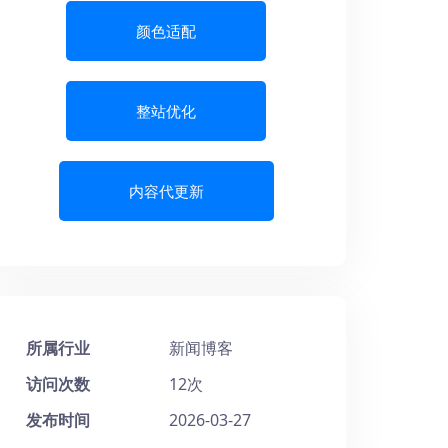
颜色适配
整站优化
内容代更新
所属行业
新闻博客
访问次数
12次
发布时间
2026-03-27