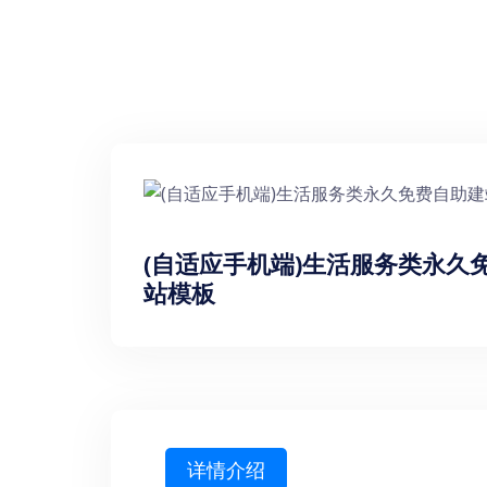
(自适应手机端)生活服务类永久
站模板
详情介绍