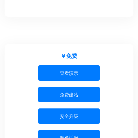
￥免费
查看演示
免费建站
安全升级
颜色适配