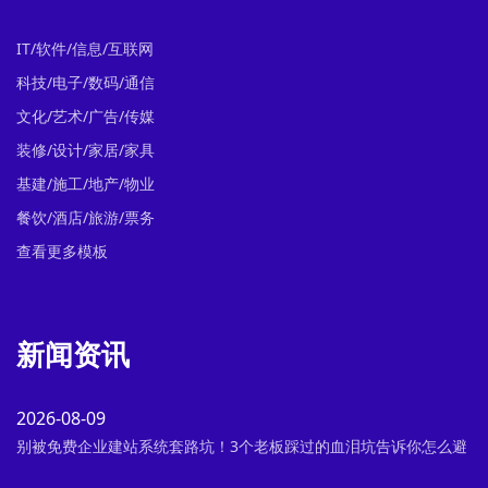
IT/软件/信息/互联网
科技/电子/数码/通信
文化/艺术/广告/传媒
装修/设计/家居/家具
基建/施工/地产/物业
餐饮/酒店/旅游/票务
查看更多模板
新闻资讯
2026-08-09
别被免费企业建站系统套路坑！3个老板踩过的血泪坑告诉你怎么避