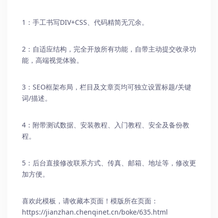
1：手工书写DIV+CSS、代码精简无冗余。
2：自适应结构，完全开放所有功能，自带主动提交收录功
能，高端视觉体验。
3：SEO框架布局，栏目及文章页均可独立设置标题/关键
词/描述。
4：附带测试数据、安装教程、入门教程、安全及备份教
程。
5：后台直接修改联系方式、传真、邮箱、地址等，修改更
加方便。
喜欢此模板，请收藏本页面！模版所在页面：
https://jianzhan.chenqinet.cn/boke/635.html