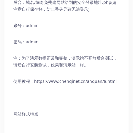
后台：域名/
陈奇免费建网站
给到的安全登录地址.php(请
注意自行保存好，防止丢失导致无法登录)
账号：admin
密码：admin
注：为了演示数据正常和完整，演示站不开放后台测试，
请后自行安装测试，效果和演示站一样。
使用教程：
https://www.chenqinet.cn/anquan/8.html
网站样式特点