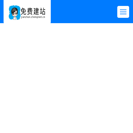
新闻博客
首页
>>
免费模板
>>
新闻博客