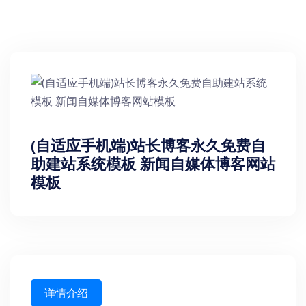
(自适应手机端)站长博客永久免费自
助建站系统模板 新闻自媒体博客网站
模板
详情介绍