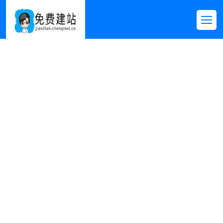
新闻博客
首页
>>
免费模板
>>
新闻博客