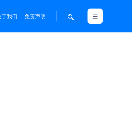
关于我们
免责声明