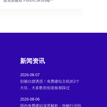
器免费建站 PbootCMS内核···
设备免费
新闻资讯
2026-08-07
别被白嫖诱惑！免费建站主机的2个
大坑，大多数初创老板都踩过
2026-08-06
国内免费建站深度解析：拆解行业陷