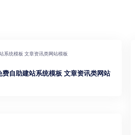
久免费自助建站系统模板 文章资讯类网站