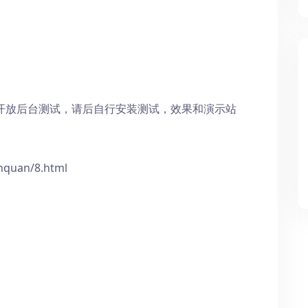
开放后台测试，请后自行安装测试，效果和演示站
nquan/8.html