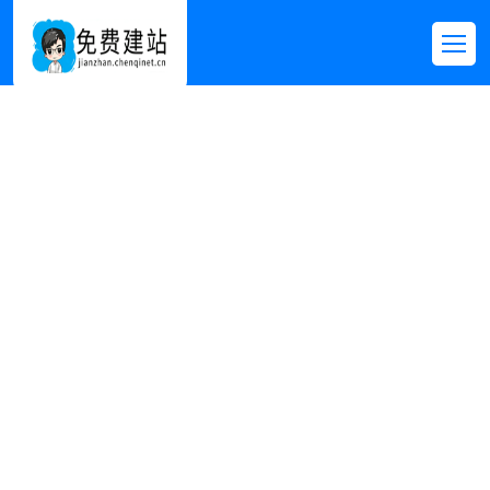
新闻博客
首页
>>
免费模板
>>
新闻博客