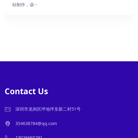
站制作，该···
Contact Us
深圳市龙岗区坪地坪东新二村51号
354638784@qq.com
13026665291