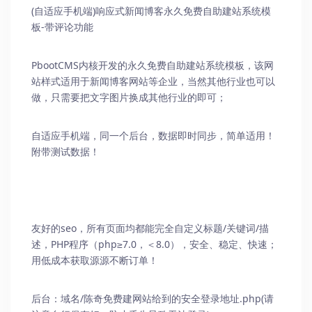
(自适应手机端)响应式新闻博客
永久免费自助建站系统
模
板-带评论功能
PbootCMS内核开发的永久免费自助建站系统模板，该网
站样式适用于新闻博客网站等企业，当然其他行业也可以
做，只需要把文字图片换成其他行业的即可；
自适应手机端，同一个后台，数据即时同步，简单适用！
附带测试数据！
友好的seo，所有页面均都能完全自定义标题/关键词/描
述，PHP程序（php≥7.0，＜8.0），安全、稳定、快速；
用低成本获取源源不断订单！
后台：域名/
陈奇免费建网站
给到的安全登录地址.php(请