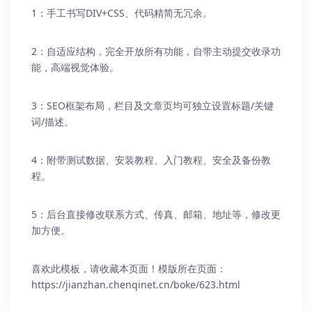
1：手工书写DIV+CSS、代码精简无冗余。
2：自适应结构，完全开放所有功能，自带主动提交收录功
能，高端视觉体验。
3：SEO框架布局，栏目及文章页均可独立设置标题/关键
词/描述。
4：附带测试数据、安装教程、入门教程、安全及备份教
程。
5：后台直接修改联系方式、传真、邮箱、地址等，修改更
加方便。
喜欢此模板，请收藏本页面！模版所在页面：
https://jianzhan.chenqinet.cn/boke/623.html