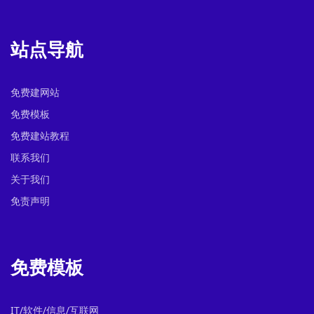
站点导航
免费建网站
免费模板
免费建站教程
联系我们
关于我们
免责声明
免费模板
IT/软件/信息/互联网