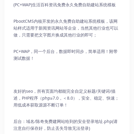
(PC+WAP)生活百科资讯免费
永久免费自助建站系统
模板
PbootCMS内核开发的永久免费自助建站系统模板，该网
站样式适用于新闻资讯网站等企业，当然其他行业也可以
做，只需要把文字图片换成其他行业的即可；
PC+WAP，同一个后台，数据即时同步，简单适用！附带
测试数据！
友好的seo，所有页面均都能完全自定义标题/关键词/描
述，PHP程序（php≥7.0，＜8.0），安全、稳定、快速；
用低成本获取源源不断订单！
后台：域名/
陈奇免费建网站
给到的安全登录地址.php(请
注意自行保存好，防止丢失导致无法登录)