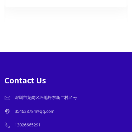
Contact Us
深圳市龙岗区坪地坪东新二村51号
354638784@qq.com
13026665291