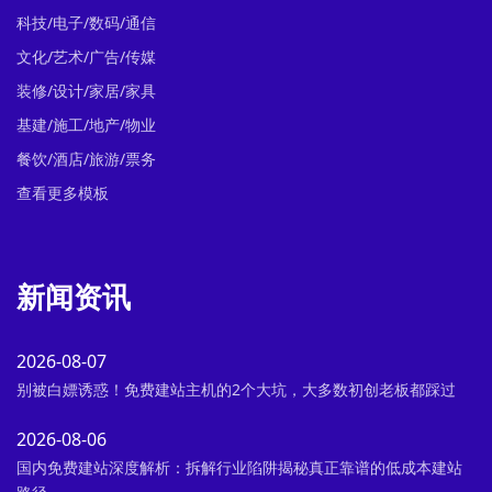
科技/电子/数码/通信
文化/艺术/广告/传媒
装修/设计/家居/家具
基建/施工/地产/物业
餐饮/酒店/旅游/票务
查看更多模板
新闻资讯
2026-08-07
别被白嫖诱惑！免费建站主机的2个大坑，大多数初创老板都踩过
2026-08-06
国内免费建站深度解析：拆解行业陷阱揭秘真正靠谱的低成本建站