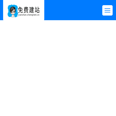
新闻博客
首页
>>
免费模板
>>
新闻博客