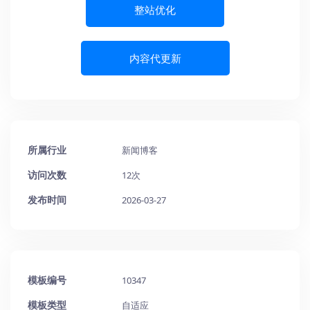
整站优化
内容代更新
所属行业
新闻博客
访问次数
12次
发布时间
2026-03-27
模板编号
10347
模板类型
自适应