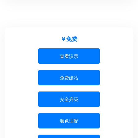
￥免费
查看演示
免费建站
安全升级
颜色适配