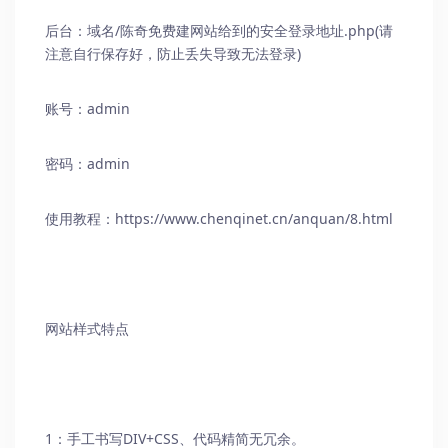
后台：域名/
陈奇免费建网站
给到的安全登录地址.php(请
注意自行保存好，防止丢失导致无法登录)
账号：admin
密码：admin
使用教程：
https://www.chenqinet.cn/anquan/8.html
网站样式特点
1：手工书写DIV+CSS、代码精简无冗余。