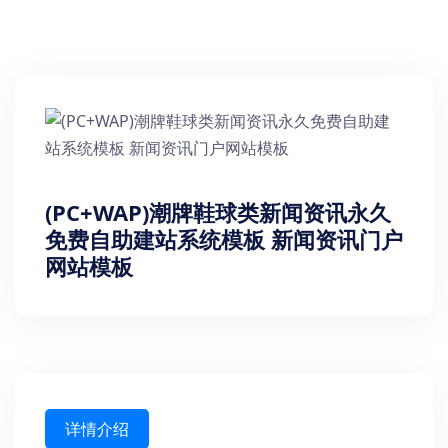
(PC+WAP)潮牌鞋球类新闻资讯永久
免费自助建站系统模板 新闻资讯门户
网站模板
详情介绍