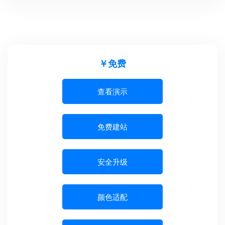
￥免费
查看演示
免费建站
安全升级
颜色适配