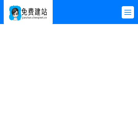
新闻博客
首页
>>
免费模板
>>
新闻博客