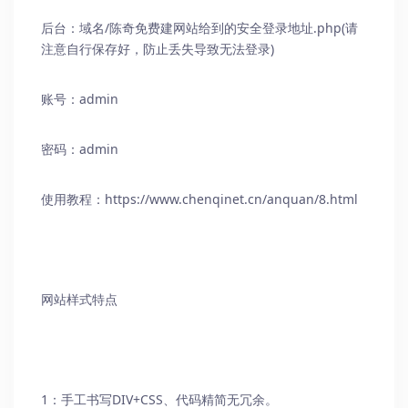
后台：域名/
陈奇免费建网站
给到的安全登录地址.php(请
注意自行保存好，防止丢失导致无法登录)
账号：admin
密码：admin
使用教程：
https://www.chenqinet.cn/anquan/8.html
网站样式特点
1：手工书写DIV+CSS、代码精简无冗余。