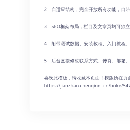
2：自适应结构，完全开放所有功能，自
3：SEO框架布局，栏目及文章页均可独立
4：附带测试数据、安装教程、入门教程
5：后台直接修改联系方式、传真、邮箱
喜欢此模板，请收藏本页面！模版所在页
https://jianzhan.chenqinet.cn/boke/54