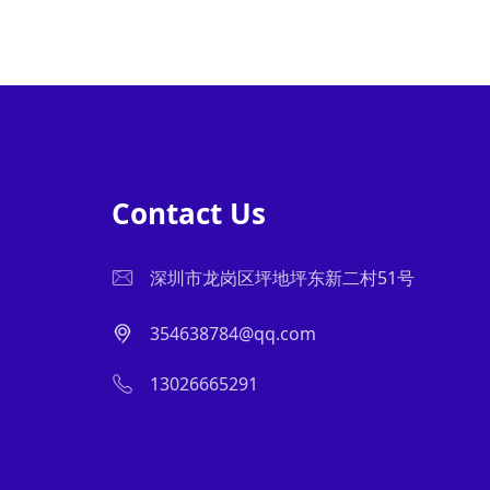
Contact Us
深圳市龙岗区坪地坪东新二村51号
354638784@qq.com
13026665291