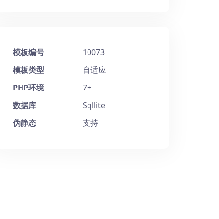
模板编号
10073
模板类型
自适应
PHP环境
7+
数据库
Sqllite
伪静态
支持