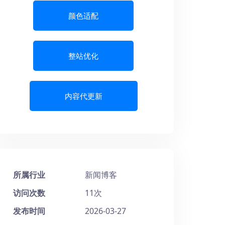
颜色适配
整站优化
内容代更新
所属行业
新闻博客
访问次数
11次
发布时间
2026-03-27