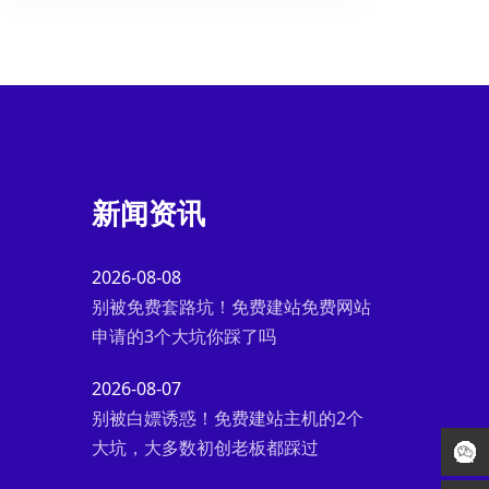
新闻资讯
2026-08-08
别被免费套路坑！免费建站免费网站
申请的3个大坑你踩了吗
2026-08-07
别被白嫖诱惑！免费建站主机的2个
大坑，大多数初创老板都踩过