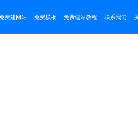
免费建网站
免费模板
免费建站教程
联系我们
新闻博客
首页
>>
免费模板
>>
新闻博客