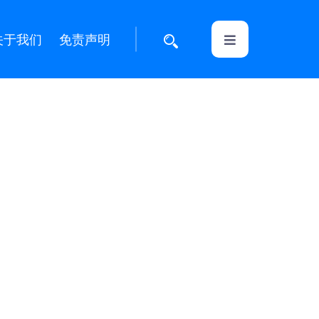
关于我们
免责声明