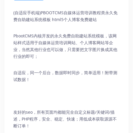
(自适应手机端)PBOOTCMS自媒体运营培训教程类
永久免
费自助建站系统
模板 html5个人博客免费建站
PbootCMS内核开发的永久免费自助建站系统模板，该网
站样式适用于自媒体运营培训网站、个人博客网站等企
业，当然其他行业也可以做，只需要把文字图片换成其他
行业的即可；
自适应，同一个后台，数据即时同步，简单适用！附带测
试数据！
友好的seo，所有页面均都能完全自定义标题/关键词/描
述，PHP程序，安全、稳定、快速；用低成本获取源源不
断订单！