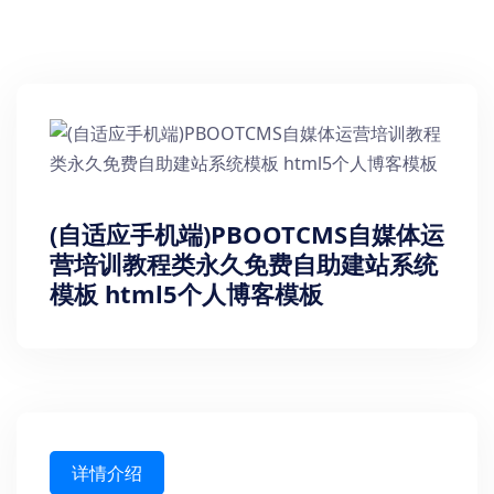
(自适应手机端)PBOOTCMS自媒体运
营培训教程类永久免费自助建站系统
模板 html5个人博客模板
详情介绍