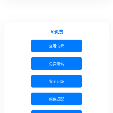
￥免费
查看演示
免费建站
安全升级
颜色适配