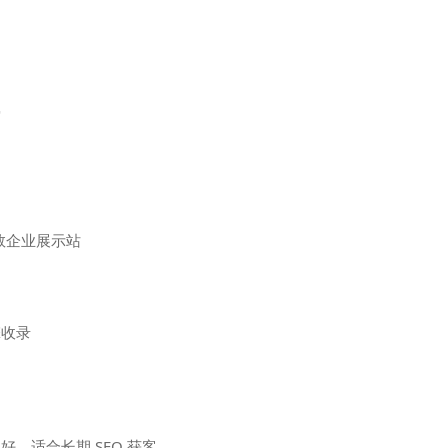
索
数企业展示站
擎收录
，适合长期 SEO 获客