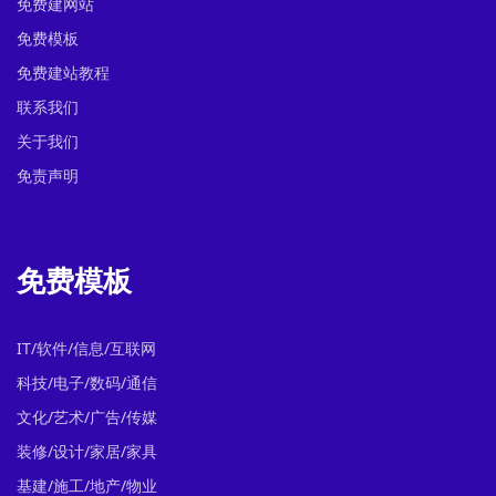
免费建网站
免费模板
免费建站教程
联系我们
关于我们
免责声明
免费模板
IT/软件/信息/互联网
科技/电子/数码/通信
文化/艺术/广告/传媒
装修/设计/家居/家具
基建/施工/地产/物业