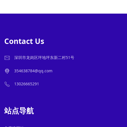
Contact Us
深圳市龙岗区坪地坪东新二村51号
354638784@qq.com
13026665291
站点导航