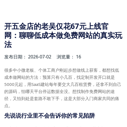
开五金店的老吴仅花67元上线官
网：聊聊低成本做免费网站的真实玩
法
发布日期： 2026-07-02
浏览量： 16
很多中小微老板、个体工商户刚起步想做线上获客，都想找低
成本做网站的方法：预算只有小几百，找定制开发开口就是
5000元起，用SaaS建站每年要交大几百租赁费，还拿不到自己
的源码，怕哪天平台停运数据全没。想找制作免费网站的途
径，又怕到处是套路不敢下手，这是大部分入门商家共同的痛
点。
先说说行业里不会告诉你的常见陷阱