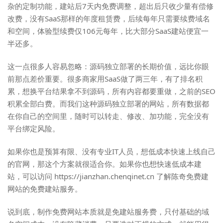
杂的定制功能，建站后7天内免费调整，超出后只收少量有偿修
改费，没有SaaS那样的年度租赁费，后续每年只需要续费域名
和空间，体验型续费仅106元每年，比大部分SaaS建站便宜一
半还多。
这一点很多人容易忽略：源码独立部署的长期价值，远比你眼
前那点差价重要。很多商家用SaaS做了两三年，有了排名积
累，想换平台结果拿不到源码，所有内容都要重做，之前的SEO
积累全部白费。而我们这种源码独立部署的网站，所有数据都
在你自己的空间里，随时可以转走、修改、加功能，完全没有
平台绑定风险。
如果你也是预算有限、没有专业IT人员，想低成本快速上线自己
的官网，那这个方案就很适合你。如果你也想快速低成本建
站，可以访问 https://jianzhan.chenqinet.cn 了解陈奇免费建
网站的免费建站服务。
说到底，制作免费网站本质就是免建站服务费，只付基础的域