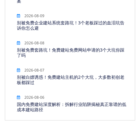
案
2026-08-09
别被免费企业建站系统套路坑！3个老板踩过的血泪坑告
诉你怎么避
2026-08-08
别被免费套路坑！免费建站免费网站申请的3个大坑你踩
了吗
2026-08-07
别被白嫖诱惑！免费建站主机的2个大坑，大多数初创老
板都踩过
2026-08-06
国内免费建站深度解析：拆解行业陷阱揭秘真正靠谱的低
成本建站路径