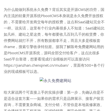
为什么能做到系统永久免费？背后其实是开源CMS的功劳，国
内主流的轻量开源系统PbootCMS本身就是永久免费开放授权
的，不需要给开发商交每年的授权费，这点和SaaS建站完全不
一样。说实话，这里有个行业内幕很多人不知道：SaaS建站比
如凡科、建站之星这类，每年都要收几百到几千的租赁费，你
停费网站就打不开，所有数据都拿不走，而且大多是模板套
iframe，搜索引擎收录特别差。据我了解
陈奇免费建网站
用的
是PbootCMS开源系统，源码全部交付给客户，这点比很多
SaaS平台靠谱，想要看现成行业模板的可以直接访问
https://jianzhan.chenqinet.cn/muban/ ，里面有500+各个行
业的现成模板可以选。
给大家说两个可直接上手的实操步骤：第一步，先确认你是不
是适合这套方案——如果你的需求只是品牌展示、接客户留言
咨询，不需要复杂商城、支付分销，不管你是本地装修家政、
五金建材还是工程咨询、区域经销商，都完全能用。第二步，