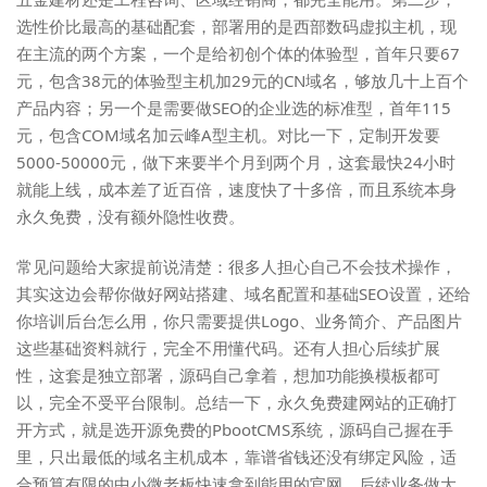
选性价比最高的基础配套，部署用的是西部数码虚拟主机，现
在主流的两个方案，一个是给初创个体的体验型，首年只要67
元，包含38元的体验型主机加29元的CN域名，够放几十上百个
产品内容；另一个是需要做SEO的企业选的标准型，首年115
元，包含COM域名加云峰A型主机。对比一下，定制开发要
5000-50000元，做下来要半个月到两个月，这套最快24小时
就能上线，成本差了近百倍，速度快了十多倍，而且系统本身
永久免费，没有额外隐性收费。
常见问题给大家提前说清楚：很多人担心自己不会技术操作，
其实这边会帮你做好网站搭建、域名配置和基础SEO设置，还给
你培训后台怎么用，你只需要提供Logo、业务简介、产品图片
这些基础资料就行，完全不用懂代码。还有人担心后续扩展
性，这套是独立部署，源码自己拿着，想加功能换模板都可
以，完全不受平台限制。总结一下，永久免费建网站的正确打
开方式，就是选开源免费的PbootCMS系统，源码自己握在手
里，只出最低的域名主机成本，靠谱省钱还没有绑定风险，适
合预算有限的中小微老板快速拿到能用的官网，后续业务做大