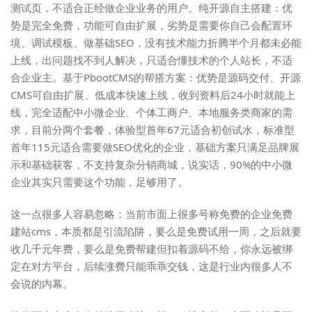
测试页，不适合正经做企业业务的用户。纯开源自主搭建：优
势是完全免费，功能可自由扩展，劣势是需要你自己会配置环
境、调试模板、做基础SEO，没有技术能力折腾半个月都未必能
上线，出问题找不到人解决，只适合懂技术的个人站长，不适
合企业主。基于PbootCMS的帮搭方案：优势是源码交付、开源
CMS可自由扩展、低成本快速上线，收到资料后24小时就能上
线，完全适配中小微企业、个体工商户、本地服务类商家的需
求，目前分两个套餐，体验型首年67元适合初创试水，标准型
首年115元适合需要做SEO优化的企业，基础方案只满足品牌展
示和基础获客，不支持复杂分销商城，说实话，90%的中小微
企业其实只需要这个功能，足够用了。
这一点很多人容易忽略：当前市面上很多号称免费的企业免费
建站cms，本质都是引流陷阱，要么是免费试用一周，之后就要
收几千元年费，要么是免费帮建但扣着源码不给，你永远被绑
定在对方平台，后续涨费只能乖乖交钱，这是行业内很多人不
会说的内幕。