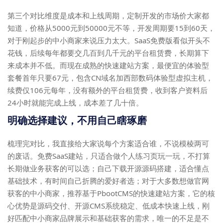
第三个对比维度是成本和上线周期，定制开发的市场价大家都
知道，价格从5000元到50000元不等，开发周期要15到60天，
对于刚起步的中小商家来说压力太大。SaaS免费版看似开头不
花钱，后续每年都要交几百到几千元的平台租赁费，长期算下
来成本并不低。而现在成熟的快速建站方案，最便宜的体验型
套餐首年只要67元，包含CN域名加西部数码体验型虚拟主机，
续费仅106元每年，没有额外的平台租赁费，收到客户资料后
24小时就能完成上线，成本差了几十倍。
明确选择建议，不用自己瞎琢磨
梳理完对比，我直接给大家说每个方案适合谁，不说模棱两可
的废话。免费SaaS建站，只适合做个人练习页玩一玩，不打算
长期做业务获客的可以选；自己下载开源源码搭建，适合懂点
基础技术，有时间自己折腾的爱好者选；对于大多数想做官网
获客的中小商家，推荐基于PbootCMS的快速建站方案，它的核
心优势是源码交付、开源CMS系统稳定、低成本快速上线，刚
好匹配中小商家品牌展示和基础获客的需求，唯一的不足是不