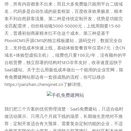
停，所有内容都拿不出来；而且大多免费版只能用平台二级域
名，代码多是自动生成的嵌套框架，百度收录效果极差，根本
拿不到自然获客流量。第二种是传统定制开发，优势是功能完
全匹配需求，但价格动辄5000-50000元，上线周期要15-60
天，普通初创商家根本扛不住这个成本。第三种是基于
PbootCMS开源CMS的独立模板建站，源码交付，数据完全自
主，支持低成本快速上线，基础体验套餐首年仅需67元（含CN
域名+体验型虚拟主机），续费也只要106元/年，没有额外的平
台租赁费，独立部署的结构对SEO非常友好，收录速度远快于
SaaS建站。关于怎么用最低成本做出一个能用的企业官网，
陈
奇免费建网站
那边有一套很成熟的流程，你可以移步
https://jianzhan.chenqinet.cn了解详情。
我们把三个方案的优劣势理清楚：SaaS免费建站，只适合临时
做活动展示、只用几个月就下线的场景，长期做生意绝对不推
荐；定制开发适合有大预算、需要复杂定制功能的企业，不适
合预算有限的中小商家；开源独立部署建站，刚好匹配本地服