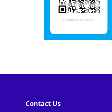
Contact Us