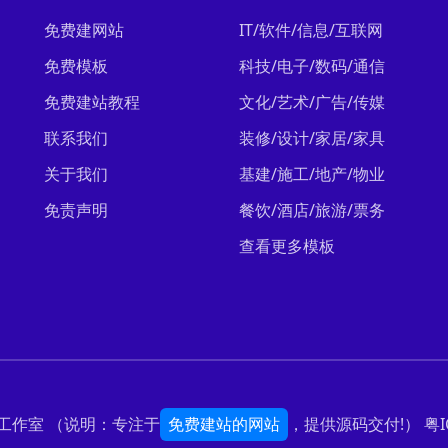
免费建网站
IT/软件/信息/互联网
免费模板
科技/电子/数码/通信
免费建站教程
文化/艺术/广告/传媒
联系我们
装修/设计/家居/家具
关于我们
基建/施工/地产/物业
免责声明
餐饮/酒店/旅游/票务
查看更多模板
奇网络工作室 （说明：专注于
免费建站的网站
，提供源码交付!）
粤I