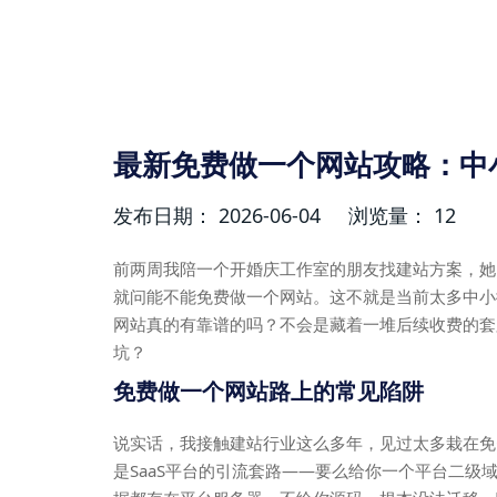
最新免费做一个网站攻略：中
发布日期： 2026-06-04
浏览量： 12
前两周我陪一个开婚庆工作室的朋友找建站方案，她
就问能不能免费做一个网站。这不就是当前太多中小
网站真的有靠谱的吗？不会是藏着一堆后续收费的套
坑？
免费做一个网站路上的常见陷阱
说实话，我接触建站行业这么多年，见过太多栽在免
是SaaS平台的引流套路——要么给你一个平台二