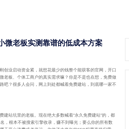
小微老板实测靠谱的低成本方案
刚创业启动资金紧，就想花最少的钱整个能获客的官网，开口
微老板、个体工商户的真实需求嘛？你是不是也在想，免费做
路吧？很多人会问，网上到处都喊着免费建站，到底哪一家不
费建站坑里的老板。现在绝大多数喊着“永久免费建站”的，都
级域名，根本不被搜索引擎收录，赚不到曝光；要么你的所有数