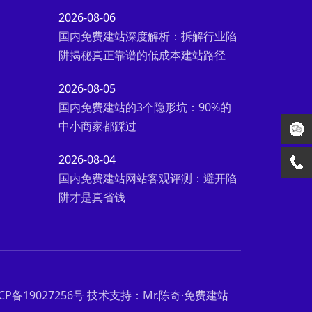
2026-08-06
国内免费建站深度解析：拆解行业陷
阱揭秘真正靠谱的低成本建站路径
2026-08-05
国内免费建站的3个隐形坑：90%的
中小商家都踩过
2026-08-04
国内免费建站网站客观评测：避开陷
阱才是真省钱
CP备19027256号
技术支持：Mr.陈奇·
免费建站