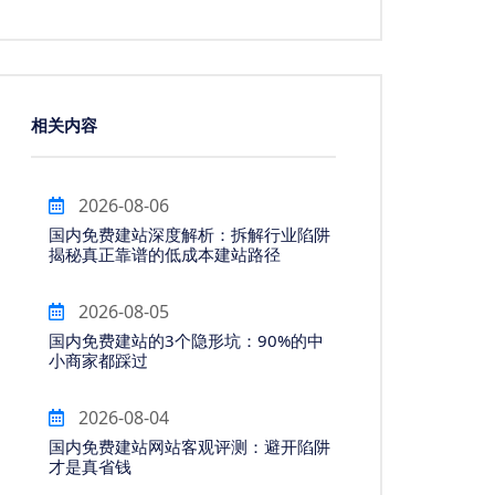
相关内容
2026-08-06
国内免费建站深度解析：拆解行业陷阱
揭秘真正靠谱的低成本建站路径
2026-08-05
国内免费建站的3个隐形坑：90%的中
小商家都踩过
2026-08-04
国内免费建站网站客观评测：避开陷阱
才是真省钱