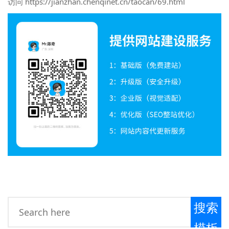
访问 https://jianzhan.chenqinet.cn/taocan/69.html
搜索
模板