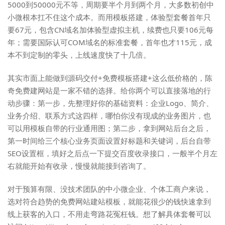
5000到50000元不等，周期要半个月到两个月，大多数初创中
小微根本扛不住这个成本。而用模板搭建，体验型套餐首年只
要67元，包含CN域名加体验型虚拟主机，续费也只要106元每
年；需要国际认可COM域名的标准套餐，首年也才115元，成
本不到定制的零头，上线速度快了十几倍。
其实市面上能做到源码交付+免费模板搭建+这么低价格的，
陈
奇免费建网站
是一家不错的选择。给你两个可以直接落地的行
动步骤：第一步，先整理好你的基础资料：企业Logo、简介、
业务介绍、联系方式这四样，哪怕你没有现成的业务图片，也
可以用模板自带的行业通用图；第二步，拿到网站后台之后，
第一时间给三个核心业务页面设置好标题和关键词，后台自带
SEO设置框，填好之后点一下提交百度收录接口，一般半个月左
右就能开始有收录，慢慢就能接到咨询了。
对于预算有限、没技术团队的中小微企业、个体工商户来说，
选对符合趋势的免费网站建站模板，就能花很少的钱快速拿到
线上获客的入口，不用走弯路花冤枉钱。想了解具体套餐可以