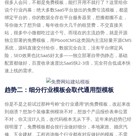
很多人会问，不都是免费模板，能打开用不就行了？这里给你
说个行业内幕：绝大多数SaaS平台放出的免费引流模板，都是
绑定平台的，你的数据全存在平台服务器里，想搬都搬不走，
等你做大了想升级，每年收你大几千的租赁费，不交直接关
站，很多中小微都吃过这个亏。而现在的主流趋势，就是开源
独立部署的免费模板，用PbootCMS这类国内主流轻量开源CMS
系统，源码直接交付给你，数据完全自主，没有平台绑定风
险，SEO效果也比SaaS好太多——独立部署自带伪静态，基础
配置都做好，百度收录速度比SaaS快2-3倍，完全符合低成本快
速上线的需求。
趋势二：细分行业模板会取代通用型模板
你是不是之前试过那种号称“全行业通用”的免费模板，改起来改
到崩溃？想加个装修案例模块不对，想放个产品报价表单位置
不对，你又没IT人员，改代码根本无从下手。近年来的趋势已经
很明显了，免费模板都会按行业做好细分，本地家政、婚庆汽
修、五金建材、工程咨询每个行业都有对应做好的模板，不需