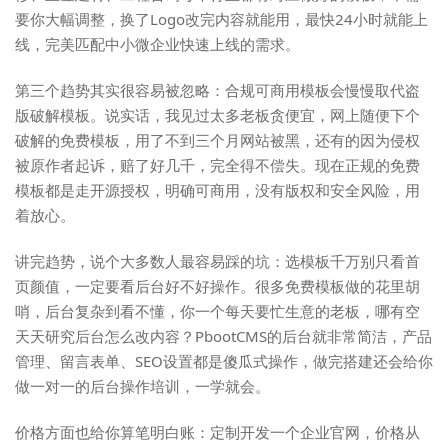
要你大幅调整，换了Logo改完内容就能用，最快24小时就能上
线，完美匹配中小微企业快速上线的需求。
第三个趋势其实很容易被忽略：合规可商用模板会慢慢取代盗
版破解模板。说实话，我见过太多老板贪便宜，网上随便下个
破解的免费模板，用了不到三个月网站被黑，还有的因为侵权
被原作者起诉，赔了好几千，完全得不偿失。现在正规的免费
模板都是走开源授权，明确可商用，没有版权和安全风险，用
着放心。
讲完趋势，说个大多数人最容易踩的坑：选模板千万别只看首
页颜值，一定要看后台好不好操作。很多免费模板做的花里胡
哨，后台复杂到看不懂，你一个每天要忙生意的老板，哪有空
天天研究后台怎么改内容？PbootCMS的后台就非常简洁，产品
管理、留言表单、SEO设置都是傻瓜式操作，做完搭建还会给你
做一对一的后台操作培训，一学就会。
价格方面也给你算笔明白账：定制开发一个企业官网，价格从