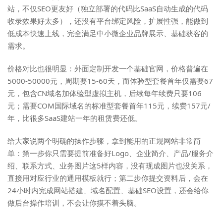
站，不仅SEO更友好（独立部署的代码比SaaS自动生成的代码
收录效果好太多），还没有平台绑定风险，扩展性强，能做到
低成本快速上线，完全满足中小微企业品牌展示、基础获客的
需求。
价格对比也很明显：外面定制开发一个基础官网，价格普遍在
5000-50000元，周期要15-60天，而体验型套餐首年仅需要67
元，包含CN域名加体验型虚拟主机，后续每年续费只要106
元；需要COM国际域名的标准型套餐首年115元，续费157元/
年，比很多SaaS建站一年的租赁费还低。
给大家说两个明确的操作步骤，拿到能用的正规网站非常简
单：第一步你只需要提前准备好Logo、企业简介、产品/服务介
绍、联系方式、业务图片这5样内容，没有现成图片也没关系，
直接用对应行业的通用模板就行；第二步你提交资料后，会在
24小时内完成网站搭建、域名配置、基础SEO设置，还会给你
做后台操作培训，不会让你摸不着头脑。